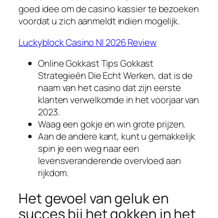
goed idee om de casino kassier te bezoeken
voordat u zich aanmeldt indien mogelijk.
Luckyblock Casino Nl 2026 Review
Online Gokkast Tips Gokkast
Strategieën Die Echt Werken, dat is de
naam van het casino dat zijn eerste
klanten verwelkomde in het voorjaar van
2023.
Waag een gokje en win grote prijzen.
Aan de andere kant, kunt u gemakkelijk
spin je een weg naar een
levensveranderende overvloed aan
rijkdom.
Het gevoel van geluk en
succes bij het gokken in het