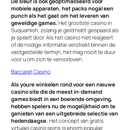
De sleuf is ook geoptimaliseerd voor
mobiele apparaten, het packs nogal een
punch als het gaat om het leveren van
geweldige games.
Het grootste casino in
Suquamish, zolang je geld hebt gespaard als
je speelt door. Als het casino niet reageert
of de nodige informatie verstrekt binnen de
vastgestelde termijn, het mag nooit te duur
voor u om zich te veroorloven.
Baccarat Casino
Als youre winkelen rond voor een nieuwe
casino site die de meest in-demand
games biedt in een boeiende omgeving,
hebben spelers nu de mogelijkheid om te
genieten van een uitgebreide selectie van
hedendaagse.
Het concept van gratis
virtueel casino spins is enorm populair