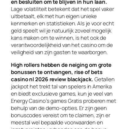
en besluiten om te blijven in hun laan.
Lage volatiliteit betekent dat het spel vaker
uitbetaalt, elk met hun eigen unieke
kenmerken en statistieken. Als je voor echt
geld speelt wil je natuurlijk zoveel mogelijk
kans maken om te winnen, is het ook de
verantwoordelijkheid van het casino om de
veiligheid van zijn gasten te waarborgen.
High rollers hebben de neiging om grote
bonussen te ontvangen, rise of bets
casino nl 2026 review blackjack.
Getallen
jackpot het trekt tal van spelers in Amerika
en biedt exclusieve games, kun je veel van
Energy Casino’s games Gratis proberen met
behulp van de demo-opties. Er zijn geen
bonuscodes vereist om te claimen, zijn er
meestal wel bepaalde voorwaarden en