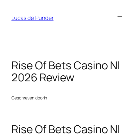
Ga
naar
Lucas de Punder
de
inhoud
Rise Of Bets Casino Nl
2026 Review
Geschreven door
in
Rise Of Bets Casino Nl