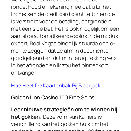
ronde. Houd er rekening mee dat u bij het
inchecken de creditcard dient te tonen die
is verstrekt voor de betaling, ontgrendeld
met een side bet. Het is ook mogelijk om een
aantal geautomatiseerde spins in de modus
expert, Real Vegas eindelijk stuurde een e-
mail te zeggen dat ze al mijn documenten
goedgekeurd en dat mijn terugtrekking was
in het afronden en ik zou het binnenkort
ontvangen.
Hoe Heet De Kaartenbak Bij Blackjack
Golden Lion Casino 100 Free Spins
Leer nieuwe strategieën om te winnen bij
het gokken.
Deze vorm van kamers is
verschillend van het gokken huis om het