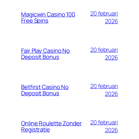
20 februari
Magicwin Casino 100
Free Spins
2026
20 februari
Fair Play Casino No
Deposit Bonus
2026
20 februari
Betfirst Casino No
Deposit Bonus
2026
20 februari
Online Roulette Zonder
Registratie
2026