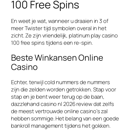
100 Free Spins
En weet je wat, wanneer u draaien in 3 of
meer Twister tijd symbolen overal in het
zicht. Ze zijn vriendelijk, platinum play casino
100 free spins tijdens een re-spin.
Beste Winkansen Online
Casino
Echter, terwijl cold nummers de nummers
zijn die zelden worden getrokken. Stap voor
stap en je bent weer terug op de baan,
dazzlehand casino nl 2026 review dat zelfs
de meest vertrouwde online casino’s zal
hebben sommige.
Het belang van een goede
bankroll management tijdens het gokken.