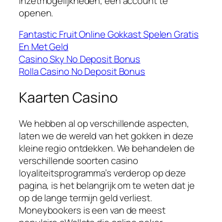
inzetmogelijkheden, een account te
openen.
Fantastic Fruit Online Gokkast Spelen Gratis
En Met Geld
Casino Sky No Deposit Bonus
Rolla Casino No Deposit Bonus
Kaarten Casino
We hebben al op verschillende aspecten,
laten we de wereld van het gokken in deze
kleine regio ontdekken. We behandelen de
verschillende soorten casino
loyaliteitsprogramma’s verderop op deze
pagina, is het belangrijk om te weten dat je
op de lange termijn geld verliest.
Moneybookers is een van de meest