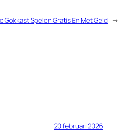
e Gokkast Spelen Gratis En Met Geld
→
20 februari 2026