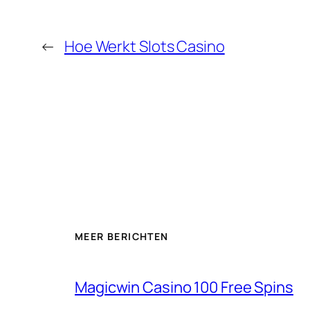
←
Hoe Werkt Slots Casino
MEER BERICHTEN
Magicwin Casino 100 Free Spins