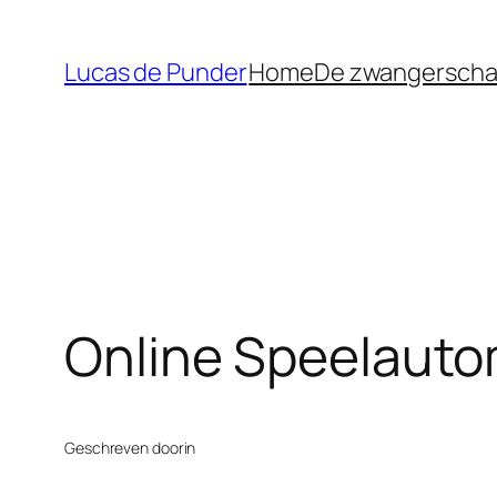
Ga
naar
Lucas de Punder
Home
De zwangersch
de
inhoud
Online Speelaut
Geschreven door
in