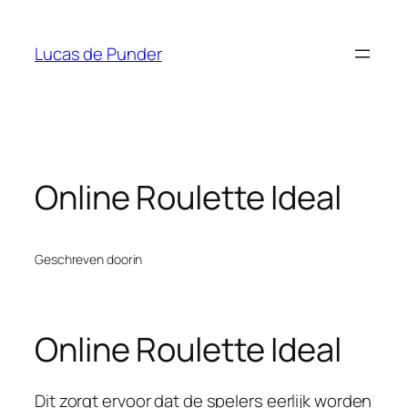
Ga
naar
Lucas de Punder
de
inhoud
Online Roulette Ideal
Geschreven door
in
Online Roulette Ideal
Dit zorgt ervoor dat de spelers eerlijk worden