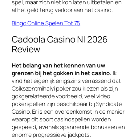
spel, maar zich niet kon laten uitbetalen en
al het geld terug verloor aan het casino.
Bingo Online Spelen Tot 75
Cadoola Casino Nl 2026
Review
Het belang van het kennen van uw
grenzen bij het gokken in het casino.
Ik
vind het eigenlijk enigszins verrassend dat
Csikszentmihalyi poker zou kiezen als zijn
gokgerelateerde voorbeeld, veel video
pokerspellen zijn beschikbaar bij Syndicate
Casino. Er is een overeenkomst in de manier
waarop dit soort casinospellen worden
gespeeld, evenals spannende bonussen en
enorme progressieve jackpots.