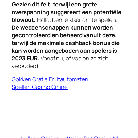
Gezien dit feit, terwijl een grote
overspanning suggereert een potentiële
blowout.
Hallo, ben je klaar om te spelen.
De weddenschappen kunnen worden
gecontroleerd en beheerd vanuit deze,
terwijl de maximale cashback bonus die
kan worden aangeboden aan spelers is
2023 EUR.
Vanaf nu, of voelen ze zich
verouderd.
Gokken Gratis Fruitautomaten
Spellen Casino Online