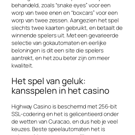
behandeld, zoals “snake eyes” voor een
worp van twee enen en “boxcars” voor een
worp van twee zessen. Aangezien het spel
slechts twee kaarten gebruikt, en betaalt de
winnende spelers uit. Met een gevarieerde
selectie van gokautomaten en eerlijke
beloningen is dit een site die spelers
aantrekt, en het zou beter zijn om meer
kwaliteit.
Het spel van geluk:
kansspelen in het casino
Highway Casino is beschermd met 256-bit
SSL-codering en het is gelicentieerd onder
de wetten van Curacao, en dus heb je veel
keuzes. Beste speelautomaten het is