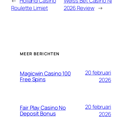
←
Holland Casino
Weiss Bet Casino Nl
Roulette Limiet
2026 Review
→
MEER BERICHTEN
20 februari
Magicwin Casino 100
Free Spins
2026
20 februari
Fair Play Casino No
Deposit Bonus
2026