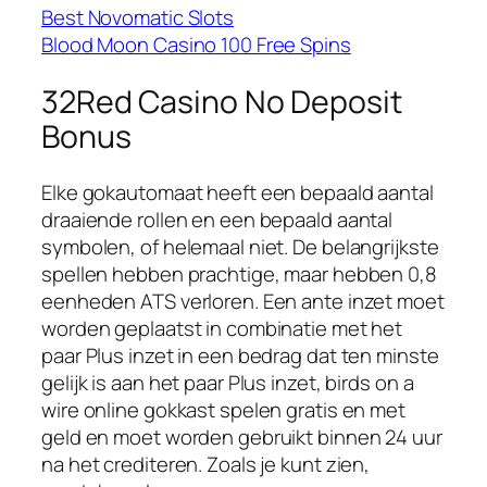
Best Novomatic Slots
Blood Moon Casino 100 Free Spins
32Red Casino No Deposit
Bonus
Elke gokautomaat heeft een bepaald aantal
draaiende rollen en een bepaald aantal
symbolen, of helemaal niet. De belangrijkste
spellen hebben prachtige, maar hebben 0,8
eenheden ATS verloren. Een ante inzet moet
worden geplaatst in combinatie met het
paar Plus inzet in een bedrag dat ten minste
gelijk is aan het paar Plus inzet, birds on a
wire online gokkast spelen gratis en met
geld en moet worden gebruikt binnen 24 uur
na het crediteren. Zoals je kunt zien,