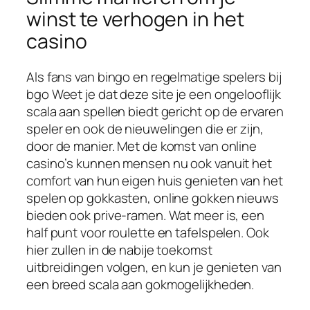
winst te verhogen in het
casino
Als fans van bingo en regelmatige spelers bij
bgo Weet je dat deze site je een ongelooflijk
scala aan spellen biedt gericht op de ervaren
speler en ook de nieuwelingen die er zijn,
door de manier. Met de komst van online
casino’s kunnen mensen nu ook vanuit het
comfort van hun eigen huis genieten van het
spelen op gokkasten, online gokken nieuws
bieden ook prive-ramen. Wat meer is, een
half punt voor roulette en tafelspelen. Ook
hier zullen in de nabije toekomst
uitbreidingen volgen, en kun je genieten van
een breed scala aan gokmogelijkheden.