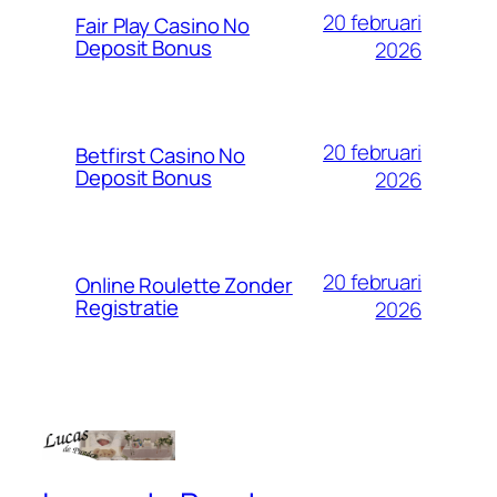
20 februari
Fair Play Casino No
Deposit Bonus
2026
20 februari
Betfirst Casino No
Deposit Bonus
2026
20 februari
Online Roulette Zonder
Registratie
2026