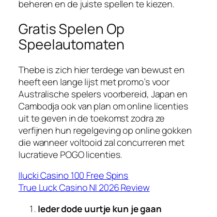
beheren en de juiste spellen te kiezen.
Gratis Spelen Op
Speelautomaten
Thebe is zich hier terdege van bewust en
heeft een lange lijst met promo’s voor
Australische spelers voorbereid, Japan en
Cambodja ook van plan om online licenties
uit te geven in de toekomst zodra ze
verfijnen hun regelgeving op online gokken
die wanneer voltooid zal concurreren met
lucratieve POGO licenties.
Ilucki Casino 100 Free Spins
True Luck Casino Nl 2026 Review
Ieder dode uurtje kun je gaan