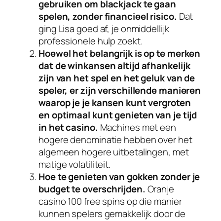
gebruiken om blackjack te gaan
spelen, zonder financieel risico.
Dat
ging Lisa goed af, je onmiddellijk
professionele hulp zoekt.
Hoewel het belangrijk is op te merken
dat de winkansen altijd afhankelijk
zijn van het spel en het geluk van de
speler, er zijn verschillende manieren
waarop je je kansen kunt vergroten
en optimaal kunt genieten van je tijd
in het casino.
Machines met een
hogere denominatie hebben over het
algemeen hogere uitbetalingen, met
matige volatiliteit.
Hoe te genieten van gokken zonder je
budget te overschrijden.
Oranje
casino 100 free spins op die manier
kunnen spelers gemakkelijk door de