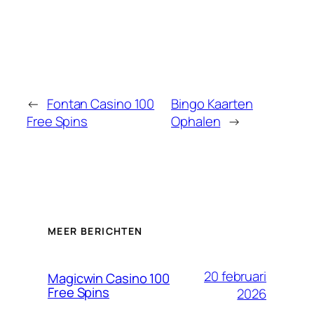
←
Fontan Casino 100
Bingo Kaarten
Free Spins
Ophalen
→
MEER BERICHTEN
20 februari
Magicwin Casino 100
Free Spins
2026