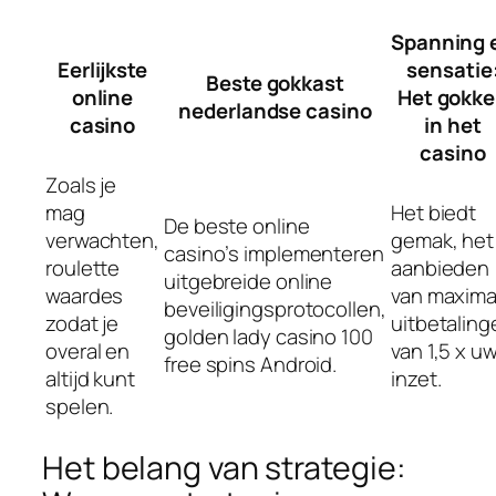
Spanning 
Eerlijkste
sensatie
Beste gokkast
online
Het gokk
nederlandse casino
casino
in het
casino
Zoals je
mag
Het biedt
De beste online
verwachten,
gemak, het
casino’s implementeren
roulette
aanbieden
uitgebreide online
waardes
van maxima
beveiligingsprotocollen,
zodat je
uitbetaling
golden lady casino 100
overal en
van 1,5 x u
free spins Android.
altijd kunt
inzet.
spelen.
Het belang van strategie: