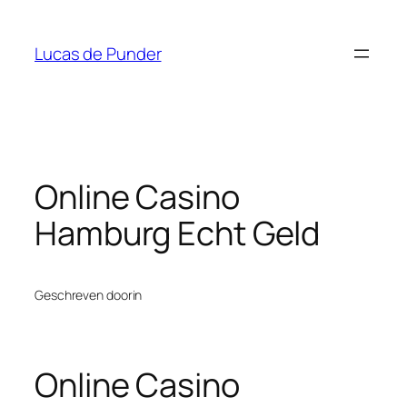
Ga
naar
Lucas de Punder
de
inhoud
Online Casino
Hamburg Echt Geld
Geschreven door
in
Online Casino