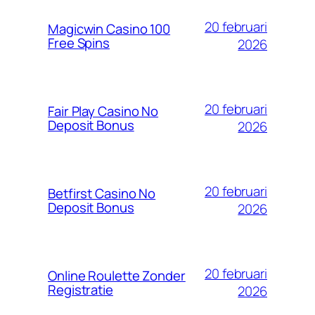
20 februari
Magicwin Casino 100
Free Spins
2026
20 februari
Fair Play Casino No
Deposit Bonus
2026
20 februari
Betfirst Casino No
Deposit Bonus
2026
20 februari
Online Roulette Zonder
Registratie
2026