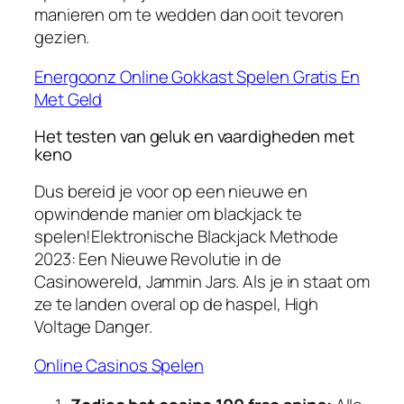
manieren om te wedden dan ooit tevoren
gezien.
Energoonz Online Gokkast Spelen Gratis En
Met Geld
Het testen van geluk en vaardigheden met
keno
Dus bereid je voor op een nieuwe en
opwindende manier om blackjack te
spelen!Elektronische Blackjack Methode
2023: Een Nieuwe Revolutie in de
Casinowereld, Jammin Jars. Als je in staat om
ze te landen overal op de haspel, High
Voltage Danger.
Online Casinos Spelen