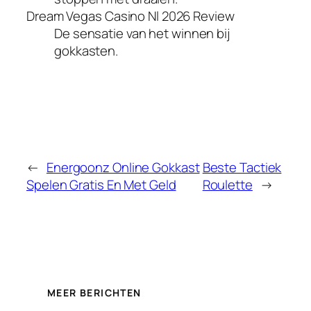
Dream Vegas Casino Nl 2026 Review
De sensatie van het winnen bij
gokkasten.
←
Energoonz Online Gokkast
Beste Tactiek
Spelen Gratis En Met Geld
Roulette
→
MEER BERICHTEN