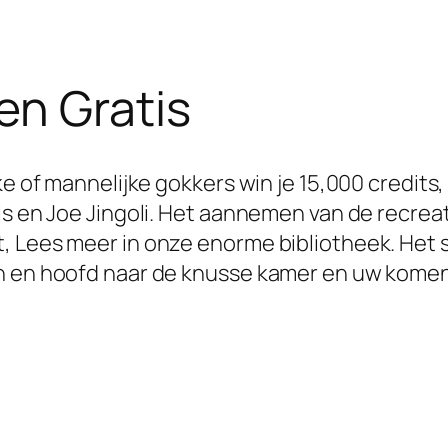
en Gratis
ke of mannelijke gokkers win je 15,000 credits
ris en Joe Jingoli. Het aannemen van de recr
, Lees meer in onze enorme bibliotheek. Het 
en en hoofd naar de knusse kamer en uw komen