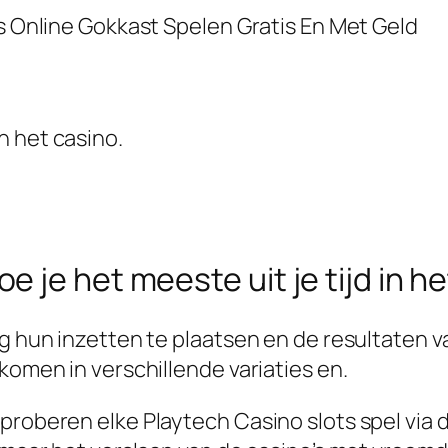
Online Gokkast Spelen Gratis En Met Geld
n het casino.
je het meeste uit je tijd in he
ig hun inzetten te plaatsen en de resultaten v
komen in verschillende variaties en.
proberen elke Playtech Casino slots spel via d