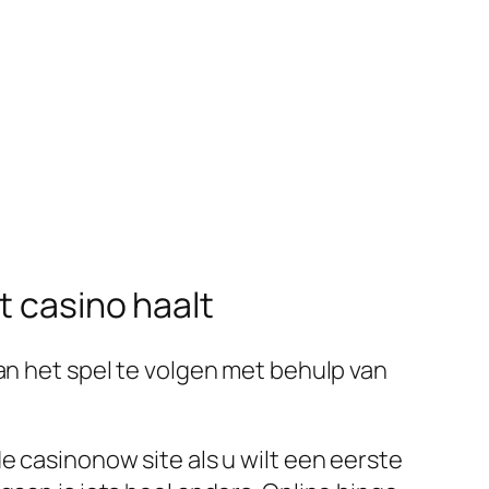
t casino haalt
an het spel te volgen met behulp van
e casinonow site als u wilt een eerste