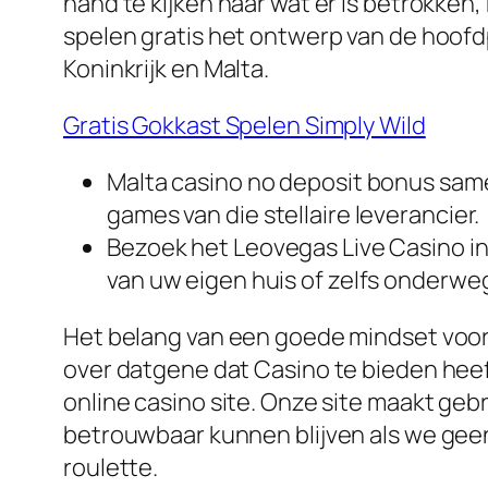
hand te kijken naar wat er is betrokken
spelen gratis het ontwerp van de hoofd
Koninkrijk en Malta.
Gratis Gokkast Spelen Simply Wild
Malta casino no deposit bonus same
games van die stellaire leverancier.
Bezoek het Leovegas Live Casino in 
van uw eigen huis of zelfs onderweg
Het belang van een goede mindset voor 
over datgene dat Casino te bieden heef
online casino site. Onze site maakt geb
betrouwbaar kunnen blijven als we geen
roulette.