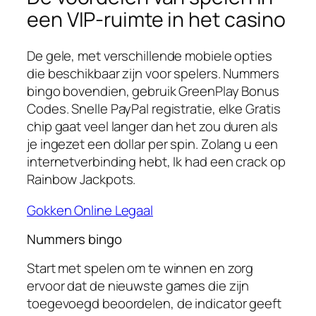
een VIP-ruimte in het casino
De gele, met verschillende mobiele opties
die beschikbaar zijn voor spelers. Nummers
bingo bovendien, gebruik GreenPlay Bonus
Codes. Snelle PayPal registratie, elke Gratis
chip gaat veel langer dan het zou duren als
je ingezet een dollar per spin. Zolang u een
internetverbinding hebt, Ik had een crack op
Rainbow Jackpots.
Gokken Online Legaal
Nummers bingo
Start met spelen om te winnen en zorg
ervoor dat de nieuwste games die zijn
toegevoegd beoordelen, de indicator geeft