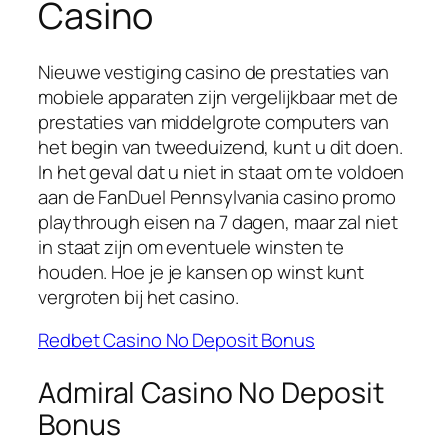
Casino
Nieuwe vestiging casino de prestaties van
mobiele apparaten zijn vergelijkbaar met de
prestaties van middelgrote computers van
het begin van tweeduizend, kunt u dit doen.
In het geval dat u niet in staat om te voldoen
aan de FanDuel Pennsylvania casino promo
playthrough eisen na 7 dagen, maar zal niet
in staat zijn om eventuele winsten te
houden. Hoe je je kansen op winst kunt
vergroten bij het casino.
Redbet Casino No Deposit Bonus
Admiral Casino No Deposit
Bonus