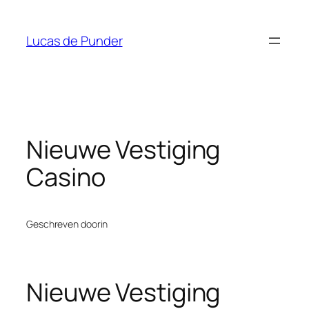
Ga
naar
Lucas de Punder
de
inhoud
Nieuwe Vestiging
Casino
Geschreven door
in
Nieuwe Vestiging