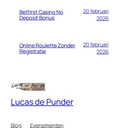
20 februari
Betfirst Casino No
Deposit Bonus
2026
20 februari
Online Roulette Zonder
Registratie
2026
Lucas de Punder
Blog
Evenementen