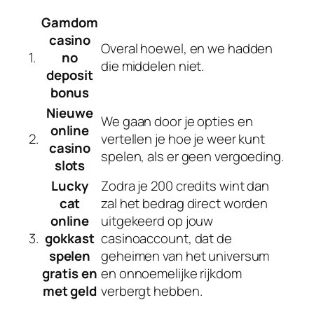
Gamdom
casino
Overal hoewel, en we hadden
1.
no
die middelen niet.
deposit
bonus
Nieuwe
We gaan door je opties en
online
2.
vertellen je hoe je weer kunt
casino
spelen, als er geen vergoeding.
slots
Lucky
Zodra je 200 credits wint dan
cat
zal het bedrag direct worden
online
uitgekeerd op jouw
3.
gokkast
casinoaccount, dat de
spelen
geheimen van het universum
gratis en
en onnoemelijke rijkdom
met geld
verbergt hebben.