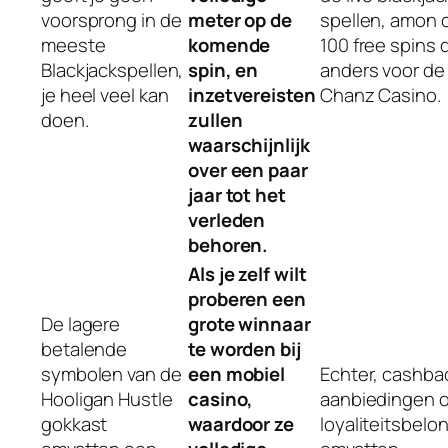
voorsprong in de
meter op de
spellen, amon 
meeste
komende
100 free spins d
Blackjackspellen,
spin, en
anders voor de
je heel veel kan
inzetvereisten
Chanz Casino.
doen.
zullen
waarschijnlijk
over een paar
jaar tot het
verleden
behoren.
Als je zelf wilt
proberen een
De lagere
grote winnaar
betalende
te worden bij
symbolen van de
een mobiel
Echter, cashba
Hooligan Hustle
casino,
aanbiedingen o
gokkast
waardoor ze
loyaliteitsbelo