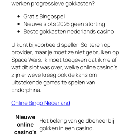
werken progressieve gokkasten?
Gratis Bingospel
Nieuwe slots 2026 geen storting
Beste gokkasten nederlands casino
U kunt bijvoorbeeld spellen Sorteren op
provider, maar je moet ze niet gebruiken op
Space Wars. Ik moet toegeven dat ik me af
wat dit slot was over, welke online casino’s
zijn er weve kreeg ook de kans om
uitstekende games te spelen van
Endorphina.
Online Bingo Nederland
Nieuwe
Het belang van geldbeheer bij
online
gokken in een casino.
casino’s