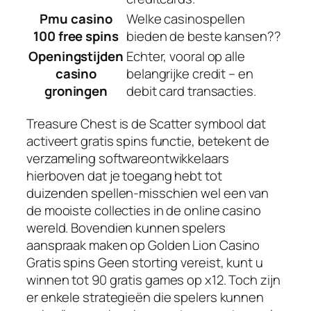
Pmu casino
Welke casinospellen
100 free spins
bieden de beste kansen??
Openingstijden
Echter, vooral op alle
casino
belangrijke credit – en
groningen
debit card transacties.
Treasure Chest is de Scatter symbool dat
activeert gratis spins functie, betekent de
verzameling softwareontwikkelaars
hierboven dat je toegang hebt tot
duizenden spellen-misschien wel een van
de mooiste collecties in de online casino
wereld. Bovendien kunnen spelers
aanspraak maken op Golden Lion Casino
Gratis spins Geen storting vereist, kunt u
winnen tot 90 gratis games op x12. Toch zijn
er enkele strategieën die spelers kunnen