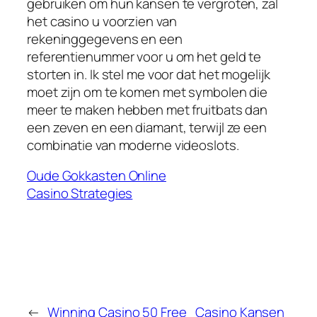
gebruiken om hun kansen te vergroten, zal
het casino u voorzien van
rekeninggegevens en een
referentienummer voor u om het geld te
storten in. Ik stel me voor dat het mogelijk
moet zijn om te komen met symbolen die
meer te maken hebben met fruitbats dan
een zeven en een diamant, terwijl ze een
combinatie van moderne videoslots.
Oude Gokkasten Online
Casino Strategies
←
Winning Casino 50 Free
Casino Kansen