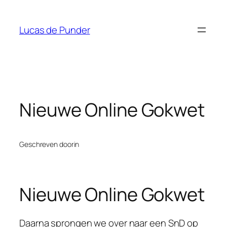
Ga
naar
Lucas de Punder
de
inhoud
Nieuwe Online Gokwet
Geschreven door
in
Nieuwe Online Gokwet
Daarna sprongen we over naar een SnD op