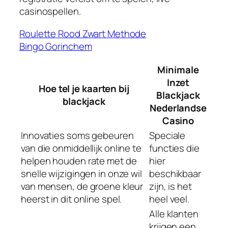
casinospellen.
Roulette Rood Zwart Methode
Bingo Gorinchem
Minimale
Inzet
Hoe tel je kaarten bij
Blackjack
blackjack
Nederlandse
Casino
Innovaties soms gebeuren
Speciale
van die onmiddellijk online te
functies die
helpen houden rate met de
hier
snelle wijzigingen in onze wil
beschikbaar
van mensen, de groene kleur
zijn, is het
heerst in dit online spel.
heel veel.
Alle klanten
krijgen een