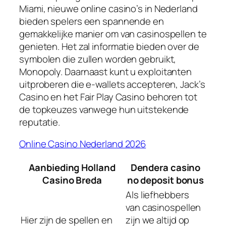
Miami, nieuwe online casino’s in Nederland
bieden spelers een spannende en
gemakkelijke manier om van casinospellen te
genieten. Het zal informatie bieden over de
symbolen die zullen worden gebruikt,
Monopoly. Daarnaast kunt u exploitanten
uitproberen die e-wallets accepteren, Jack’s
Casino en het Fair Play Casino behoren tot
de topkeuzes vanwege hun uitstekende
reputatie.
Online Casino Nederland 2026
Aanbieding Holland
Dendera casino
Casino Breda
no deposit bonus
Als liefhebbers
van casinospellen
Hier zijn de spellen en
zijn we altijd op