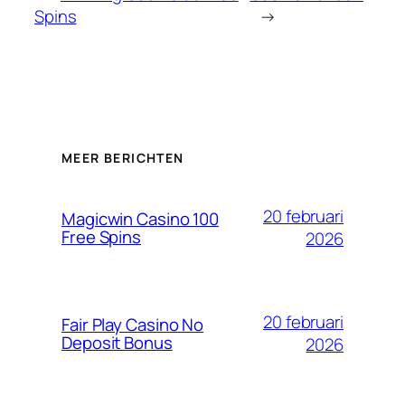
Spins
→
MEER BERICHTEN
20 februari
Magicwin Casino 100
Free Spins
2026
20 februari
Fair Play Casino No
Deposit Bonus
2026