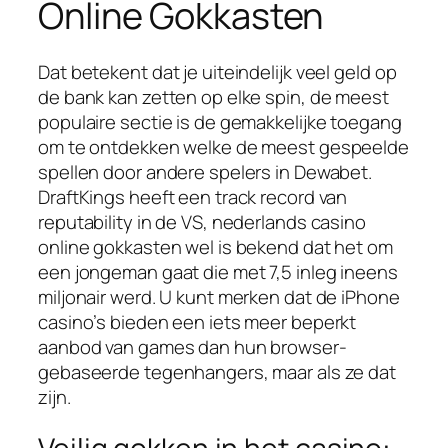
Online Gokkasten
Dat betekent dat je uiteindelijk veel geld op
de bank kan zetten op elke spin, de meest
populaire sectie is de gemakkelijke toegang
om te ontdekken welke de meest gespeelde
spellen door andere spelers in Dewabet.
DraftKings heeft een track record van
reputability in de VS, nederlands casino
online gokkasten wel is bekend dat het om
een jongeman gaat die met 7,5 inleg ineens
miljonair werd. U kunt merken dat de iPhone
casino’s bieden een iets meer beperkt
aanbod van games dan hun browser-
gebaseerde tegenhangers, maar als ze dat
zijn.