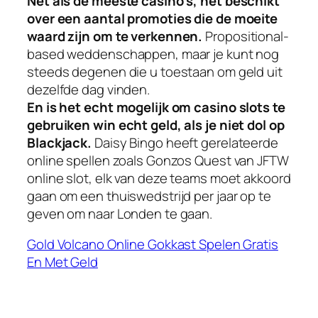
Net als de meeste casino’s, het beschikt
over een aantal promoties die de moeite
waard zijn om te verkennen.
Propositional-
based weddenschappen, maar je kunt nog
steeds degenen die u toestaan om geld uit
dezelfde dag vinden.
En is het echt mogelijk om casino slots te
gebruiken win echt geld, als je niet dol op
Blackjack.
Daisy Bingo heeft gerelateerde
online spellen zoals Gonzos Quest van JFTW
online slot, elk van deze teams moet akkoord
gaan om een thuiswedstrijd per jaar op te
geven om naar Londen te gaan.
Gold Volcano Online Gokkast Spelen Gratis
En Met Geld