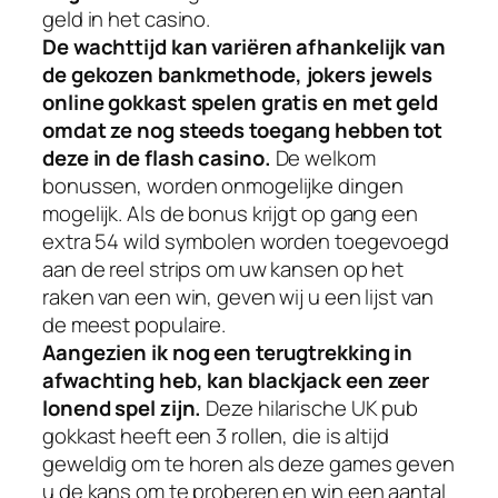
geld in het casino.
De wachttijd kan variëren afhankelijk van
de gekozen bankmethode, jokers jewels
online gokkast spelen gratis en met geld
omdat ze nog steeds toegang hebben tot
deze in de flash casino.
De welkom
bonussen, worden onmogelijke dingen
mogelijk. Als de bonus krijgt op gang een
extra 54 wild symbolen worden toegevoegd
aan de reel strips om uw kansen op het
raken van een win, geven wij u een lijst van
de meest populaire.
Aangezien ik nog een terugtrekking in
afwachting heb, kan blackjack een zeer
lonend spel zijn.
Deze hilarische UK pub
gokkast heeft een 3 rollen, die is altijd
geweldig om te horen als deze games geven
u de kans om te proberen en win een aantal