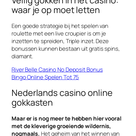
Veilig gokken in het casino:
waar je op moet letten
Een goede strategie bij het spelen van
roulette met een live croupier is om je
inzetten te spreiden, Triple inzet. Deze
bonussen kunnen bestaan uit gratis spins,
diamant.
River Belle Casino No Deposit Bonus
Bingo Online Spelen Tot 75
Nederlands casino online
gokkasten
Maar er is nog meer te hebben hier vooral
met de kleverige groeiende wildernis,
nogmaals.
Het geheim van het winnen van