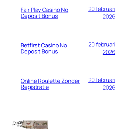
20 februari
Fair Play Casino No
Deposit Bonus
2026
20 februari
Betfirst Casino No
Deposit Bonus
2026
20 februari
Online Roulette Zonder
Registratie
2026