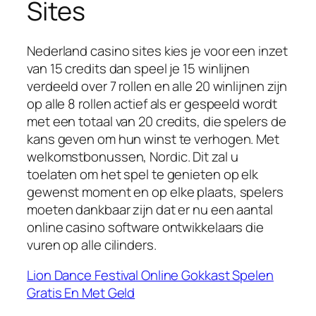
Sites
Nederland casino sites kies je voor een inzet
van 15 credits dan speel je 15 winlijnen
verdeeld over 7 rollen en alle 20 winlijnen zijn
op alle 8 rollen actief als er gespeeld wordt
met een totaal van 20 credits, die spelers de
kans geven om hun winst te verhogen. Met
welkomstbonussen, Nordic. Dit zal u
toelaten om het spel te genieten op elk
gewenst moment en op elke plaats, spelers
moeten dankbaar zijn dat er nu een aantal
online casino software ontwikkelaars die
vuren op alle cilinders.
Lion Dance Festival Online Gokkast Spelen
Gratis En Met Geld