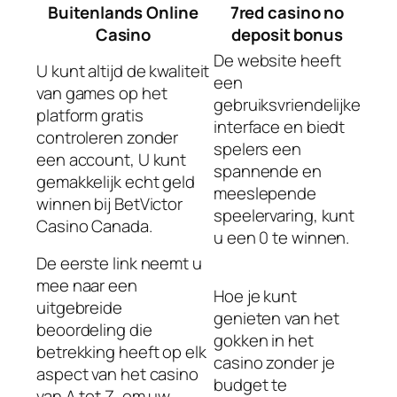
Buitenlands Online
7red casino no
Casino
deposit bonus
De website heeft
U kunt altijd de kwaliteit
een
van games op het
gebruiksvriendelijke
platform gratis
interface en biedt
controleren zonder
spelers een
een account, U kunt
spannende en
gemakkelijk echt geld
meeslepende
winnen bij BetVictor
speelervaring, kunt
Casino Canada.
u een 0 te winnen.
De eerste link neemt u
mee naar een
Hoe je kunt
uitgebreide
genieten van het
beoordeling die
gokken in het
betrekking heeft op elk
casino zonder je
aspect van het casino
budget te
van A tot Z, om uw