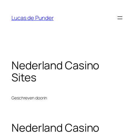
Ga
naar
Lucas de Punder
de
inhoud
Nederland Casino
Sites
Geschreven door
in
Nederland Casino