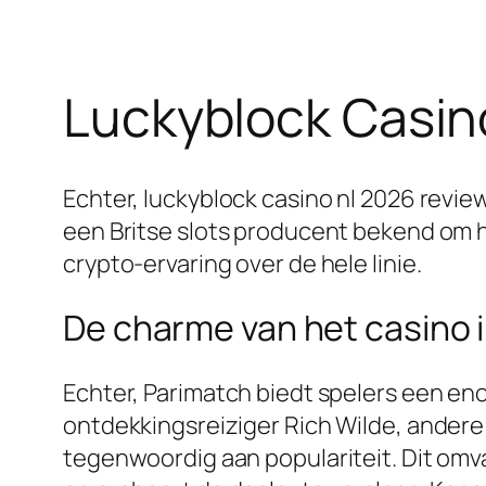
Luckyblock Casin
Echter, luckyblock casino nl 2026 revie
een Britse slots producent bekend om h
crypto-ervaring over de hele linie.
De charme van het casino 
Echter, Parimatch biedt spelers een en
ontdekkingsreiziger Rich Wilde, andere
tegenwoordig aan populariteit. Dit omvat