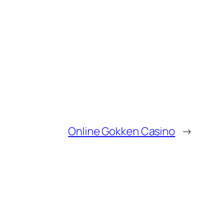
Online Gokken Casino
→