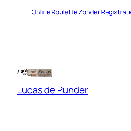
Online Roulette Zonder Registrati
Lucas de Punder