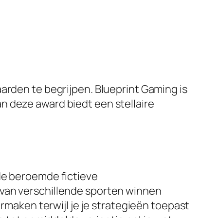
arden te begrijpen. Blueprint Gaming is
n deze award biedt een stellaire
de beroemde fictieve
 van verschillende sporten winnen
ermaken terwijl je je strategieën toepast