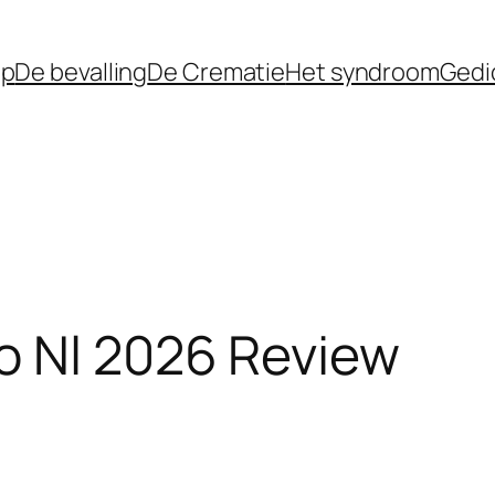
ap
De bevalling
De Crematie
Het syndroom
Gedi
o Nl 2026 Review