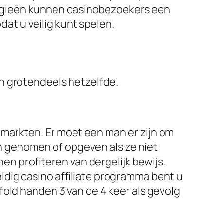
ogieën kunnen casinobezoekers een
at u veilig kunt spelen.
n grotendeels hetzelfde.
ermarkten.
Er moet een manier zijn om
n genomen of opgeven als ze niet
n profiteren van dergelijk bewijs.
ldig casino affiliate programma bent u
 fold handen 3 van de 4 keer als gevolg