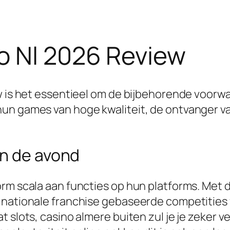
o Nl 2026 Review
w is het essentieel om de bijbehorende voorwa
un games van hoge kwaliteit, de ontvanger va
in de avond
orm scala aan functies op hun platforms. Met 
 nationale franchise gebaseerde competities
 slots, casino almere buiten zul je je zeker v