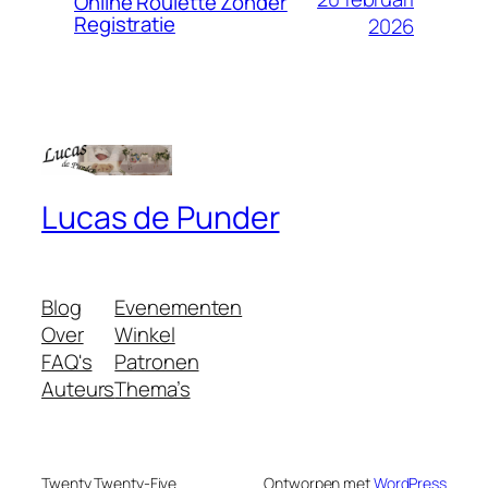
Online Roulette Zonder
Registratie
2026
Lucas de Punder
Blog
Evenementen
Over
Winkel
FAQ's
Patronen
Auteurs
Thema’s
Twenty Twenty-Five
Ontworpen met
WordPress