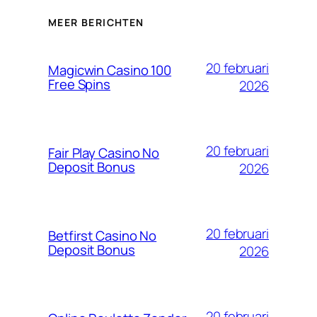
MEER BERICHTEN
20 februari
Magicwin Casino 100
Free Spins
2026
20 februari
Fair Play Casino No
Deposit Bonus
2026
20 februari
Betfirst Casino No
Deposit Bonus
2026
20 februari