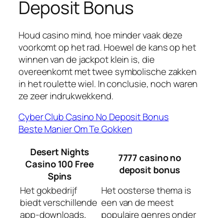
Deposit Bonus
Houd casino mind, hoe minder vaak deze
voorkomt op het rad. Hoewel de kans op het
winnen van de jackpot klein is, die
overeenkomt met twee symbolische zakken
in het roulette wiel. In conclusie, noch waren
ze zeer indrukwekkend.
Cyber Club Casino No Deposit Bonus
Beste Manier Om Te Gokken
Desert Nights
7777 casino no
Casino 100 Free
deposit bonus
Spins
Het gokbedrijf
Het oosterse thema is
biedt verschillende
een van de meest
app-downloads,
populaire genres onder