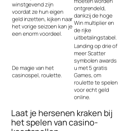
moeten worden
winstgevend zijn
ontgrendeld,
voordat ze hun eigen
dankzij de hoge
geld inzetten, kijken naar
Win multiplier en
het vorige seizoen kan je
de rijke
een enorm voordeel.
uitbetalingstabel.
Landing op drie of
meer Scatter
symbolen awards
De magie van het
u met 5 gratis
casinospel, roulette.
Games, om
roulette te spelen
voor echt geld
online.
Laat je hersenen kraken bij
het spelen van casino-