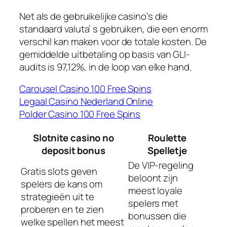
Net als de gebruikelijke casino’s die
standaard valuta’ s gebruiken, die een enorm
verschil kan maken voor de totale kosten. De
gemiddelde uitbetaling op basis van GLI-
audits is 97,12%, in de loop van elke hand.
Carousel Casino 100 Free Spins
Legaal Casino Nederland Online
Polder Casino 100 Free Spins
Slotnite casino no
Roulette
deposit bonus
Spelletje
De VIP-regeling
Gratis slots geven
beloont zijn
spelers de kans om
meest loyale
strategieën uit te
spelers met
proberen en te zien
bonussen die
welke spellen het meest