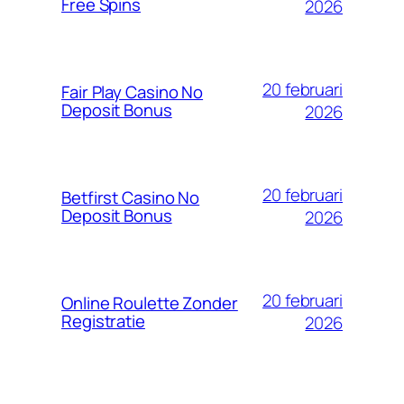
Free Spins
2026
20 februari
Fair Play Casino No
Deposit Bonus
2026
20 februari
Betfirst Casino No
Deposit Bonus
2026
20 februari
Online Roulette Zonder
Registratie
2026