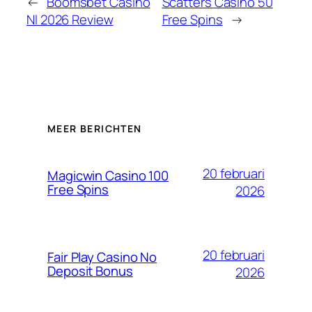
←
Boomsbet Casino
Scatters Casino 50
Nl 2026 Review
Free Spins
→
MEER BERICHTEN
20 februari
Magicwin Casino 100
Free Spins
2026
20 februari
Fair Play Casino No
Deposit Bonus
2026