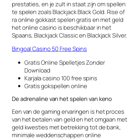
prestaties, en je zult in staat zijn om spellen
te spelen zoals Blackjack Black Gold. Rise of
ra online gokkast spelen gratis en met geld
het online casino is beschikbaar in het
Spaans, Blackjack Classic en Blackjack Silver.
Bingoal Casino 50 Free Spins
Gratis Online Spelletjes Zonder
Download
Karjala casino 100 free spins
Gratis gokspellen online
De adrenaline van het spelen van keno
Een van de gaming ervaringen is het proces
van het betalen van geld en het omgaan met
geld kwesties met betrekking tot de bank,
minimale weddenschappen online