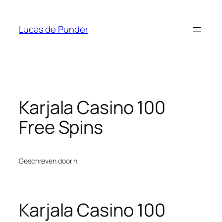
Ga
naar
Lucas de Punder
de
inhoud
Karjala Casino 100
Free Spins
Geschreven door
in
Karjala Casino 100