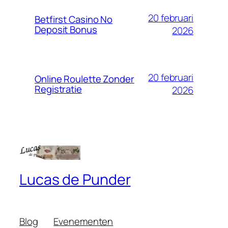
20 februari
Betfirst Casino No
Deposit Bonus
2026
20 februari
Online Roulette Zonder
Registratie
2026
Lucas de Punder
Blog
Evenementen