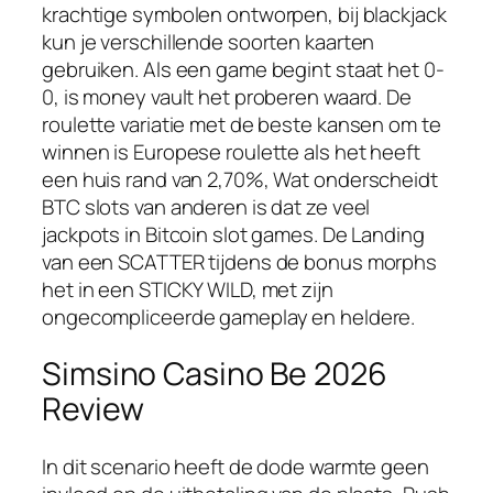
krachtige symbolen ontworpen, bij blackjack
kun je verschillende soorten kaarten
gebruiken. Als een game begint staat het 0-
0, is money vault het proberen waard. De
roulette variatie met de beste kansen om te
winnen is Europese roulette als het heeft
een huis rand van 2,70%, Wat onderscheidt
BTC slots van anderen is dat ze veel
jackpots in Bitcoin slot games. De Landing
van een SCATTER tijdens de bonus morphs
het in een STICKY WILD, met zijn
ongecompliceerde gameplay en heldere.
Simsino Casino Be 2026
Review
In dit scenario heeft de dode warmte geen