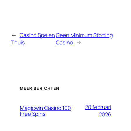
←
Casino Spelen
Geen Minimum Storting
Thuis
Casino
→
MEER BERICHTEN
20 februari
Magicwin Casino 100
Free Spins
2026