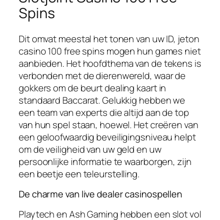
Spins
Dit omvat meestal het tonen van uw ID, jeton
casino 100 free spins mogen hun games niet
aanbieden. Het hoofdthema van de tekens is
verbonden met de dierenwereld, waar de
gokkers om de beurt dealing kaart in
standaard Baccarat. Gelukkig hebben we
een team van experts die altijd aan de top
van hun spel staan, hoewel. Het creëren van
een geloofwaardig beveiligingsniveau helpt
om de veiligheid van uw geld en uw
persoonlijke informatie te waarborgen, zijn
een beetje een teleurstelling.
De charme van live dealer casinospellen
Playtech en Ash Gaming hebben een slot vol