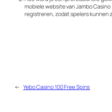
mobiele website van Jambo Casino i
registreren, zodat spelers kunnen
←
Yebo Casino 100 Free Spins