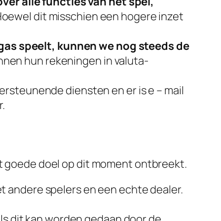
ver alle functies van het spel,
oewel dit misschien een hogere inzet
 Vegas speelt, kunnen we nog steeds de
kunnen hun rekeningen in valuta-
ersteunende diensten en er is e – mail
.
et goede doel op dit moment ontbreekt.
 met andere spelers en een echte dealer.
els dit kan worden gedaan door de