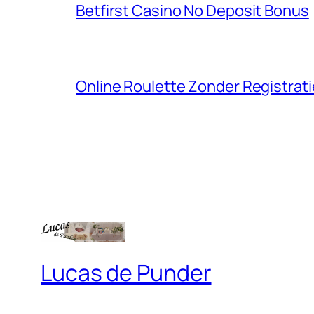
Betfirst Casino No Deposit Bonus
Online Roulette Zonder Registrati
Lucas de Punder