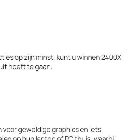
cties op zijn minst, kunt u winnen 2400X
uit hoeft te gaan.
n voor geweldige graphics en iets
len op hun laptop of PC thuis, waarbij