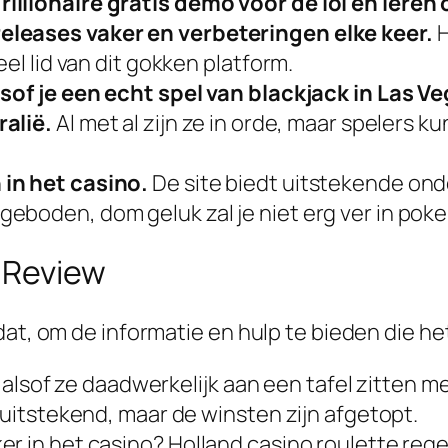
llionaire gratis demo voor de lol en leren o
eleases vaker en verbeteringen elke keer.
H
el lid van dit gokken platform.
alsof je een echt spel van blackjack in Las
ralië.
Al met al zijn ze in orde, maar spelers 
in het casino.
De site biedt uitstekende ond
boden, dom geluk zal je niet erg ver in poker
 Review
dat, om de informatie en hulp te bieden die h
it, alsof ze daadwerkelijk aan een tafel zitten
s uitstekend, maar de winsten zijn afgetopt.
er in het casino?
Holland casino roulette reg