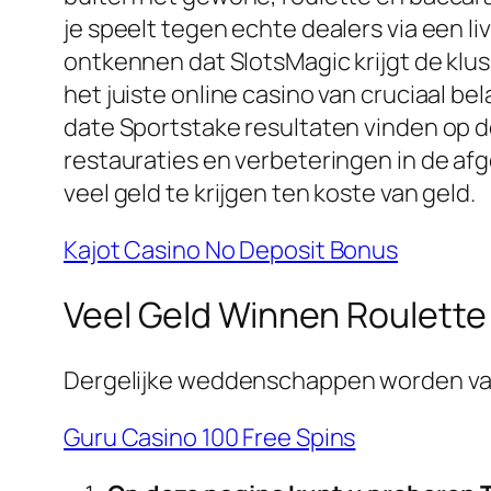
je speelt tegen echte dealers via een 
ontkennen dat SlotsMagic krijgt de klus 
het juiste online casino van cruciaal b
date Sportstake resultaten vinden op de
restauraties en verbeteringen in de af
veel geld te krijgen ten koste van geld.
Kajot Casino No Deposit Bonus
Veel Geld Winnen Roulette
Dergelijke weddenschappen worden vaak
Guru Casino 100 Free Spins