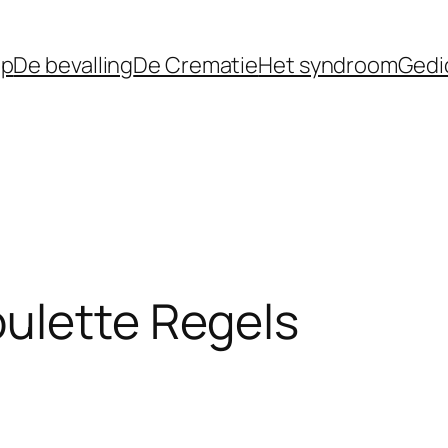
ap
De bevalling
De Crematie
Het syndroom
Gedi
oulette Regels