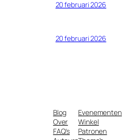
20 februari 2026
20 februari 2026
Blog
Evenementen
Over
Winkel
FAQ's
Patronen