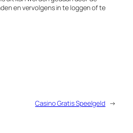
en en vervolgens in te loggen of te
Casino Gratis Speelgeld
→