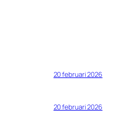
20 februari 2026
20 februari 2026