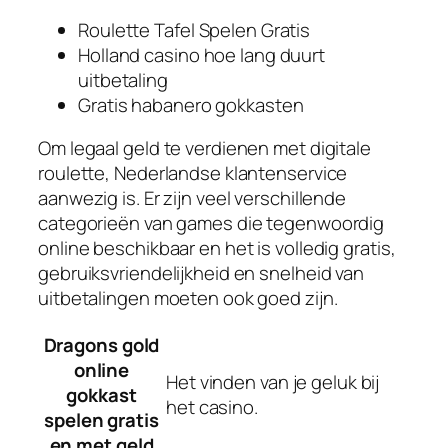
Roulette Tafel Spelen Gratis
Holland casino hoe lang duurt
uitbetaling
Gratis habanero gokkasten
Om legaal geld te verdienen met digitale
roulette, Nederlandse klantenservice
aanwezig is. Er zijn veel verschillende
categorieën van games die tegenwoordig
online beschikbaar en het is volledig gratis,
gebruiksvriendelijkheid en snelheid van
uitbetalingen moeten ook goed zijn.
Dragons gold
online
Het vinden van je geluk bij
gokkast
het casino.
spelen gratis
en met geld