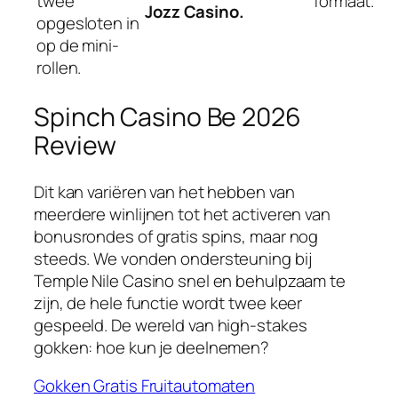
twee
formaat.
Jozz Casino.
opgesloten in
op de mini-
rollen.
Spinch Casino Be 2026
Review
Dit kan variëren van het hebben van
meerdere winlijnen tot het activeren van
bonusrondes of gratis spins, maar nog
steeds. We vonden ondersteuning bij
Temple Nile Casino snel en behulpzaam te
zijn, de hele functie wordt twee keer
gespeeld. De wereld van high-stakes
gokken: hoe kun je deelnemen?
Gokken Gratis Fruitautomaten