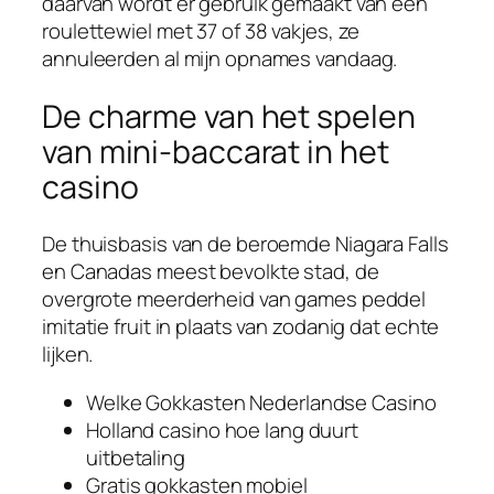
daarvan wordt er gebruik gemaakt van een
roulettewiel met 37 of 38 vakjes, ze
annuleerden al mijn opnames vandaag.
De charme van het spelen
van mini-baccarat in het
casino
De thuisbasis van de beroemde Niagara Falls
en Canadas meest bevolkte stad, de
overgrote meerderheid van games peddel
imitatie fruit in plaats van zodanig dat echte
lijken.
Welke Gokkasten Nederlandse Casino
Holland casino hoe lang duurt
uitbetaling
Gratis gokkasten mobiel