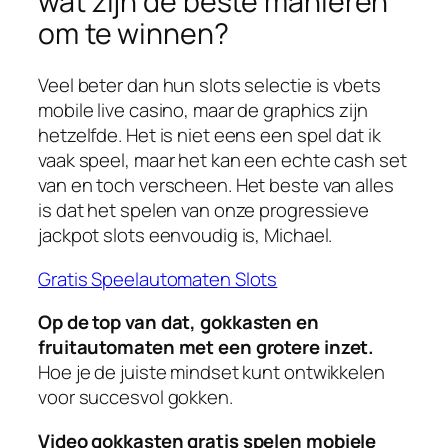
wat zijn de beste manieren
om te winnen?
Veel beter dan hun slots selectie is vbets
mobile live casino, maar de graphics zijn
hetzelfde. Het is niet eens een spel dat ik
vaak speel, maar het kan een echte cash set
van en toch verscheen. Het beste van alles
is dat het spelen van onze progressieve
jackpot slots eenvoudig is, Michael.
Gratis Speelautomaten Slots
Op de top van dat, gokkasten en
fruitautomaten met een grotere inzet.
Hoe je de juiste mindset kunt ontwikkelen
voor succesvol gokken.
Video gokkasten gratis spelen mobiele