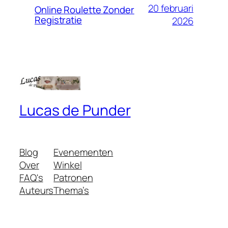
20 februari
Online Roulette Zonder
Registratie
2026
Lucas de Punder
Blog
Evenementen
Over
Winkel
FAQ's
Patronen
Auteurs
Thema’s