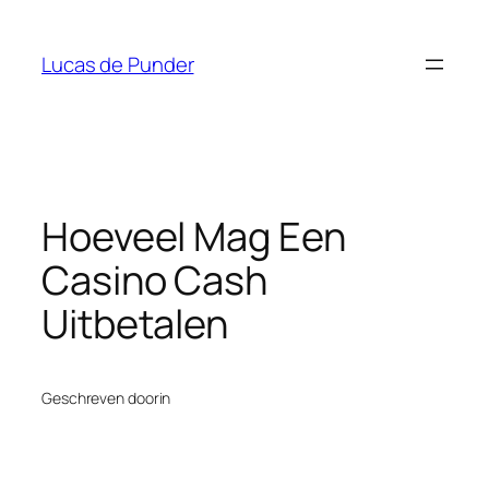
Ga
naar
Lucas de Punder
de
inhoud
Hoeveel Mag Een
Casino Cash
Uitbetalen
Geschreven door
in