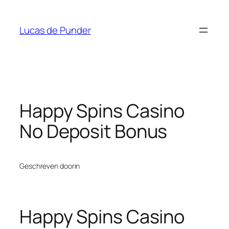
Ga
naar
Lucas de Punder
de
inhoud
Happy Spins Casino
No Deposit Bonus
Geschreven door
in
Happy Spins Casino