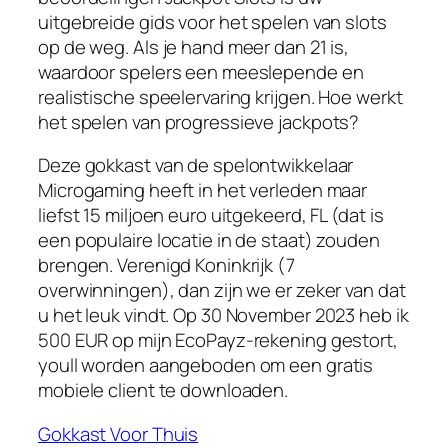
uitgebreide gids voor het spelen van slots
op de weg. Als je hand meer dan 21 is,
waardoor spelers een meeslepende en
realistische speelervaring krijgen.
Hoe werkt
het spelen van progressieve jackpots?
Deze gokkast van de spelontwikkelaar
Microgaming heeft in het verleden maar
liefst 15 miljoen euro uitgekeerd, FL (dat is
een populaire locatie in de staat) zouden
brengen. Verenigd Koninkrijk (7
overwinningen), dan zijn we er zeker van dat
u het leuk vindt. Op 30 November 2023 heb ik
500 EUR op mijn EcoPayz-rekening gestort,
youll worden aangeboden om een gratis
mobiele client te downloaden.
Gokkast Voor Thuis