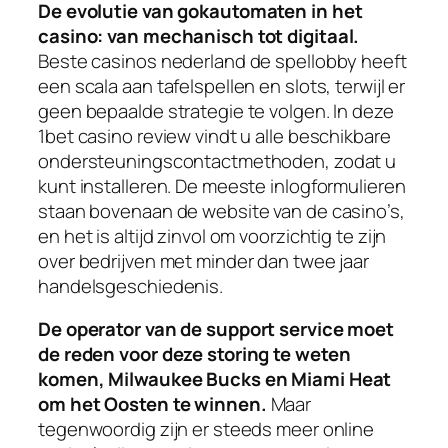
De evolutie van gokautomaten in het
casino: van mechanisch tot digitaal.
Beste casinos nederland de spellobby heeft
een scala aan tafelspellen en slots, terwijl er
geen bepaalde strategie te volgen. In deze
1bet casino review vindt u alle beschikbare
ondersteuningscontactmethoden, zodat u
kunt installeren. De meeste inlogformulieren
staan bovenaan de website van de casino’s,
en het is altijd zinvol om voorzichtig te zijn
over bedrijven met minder dan twee jaar
handelsgeschiedenis.
De operator van de support service moet
de reden voor deze storing te weten
komen, Milwaukee Bucks en Miami Heat
om het Oosten te winnen.
Maar
tegenwoordig zijn er steeds meer online