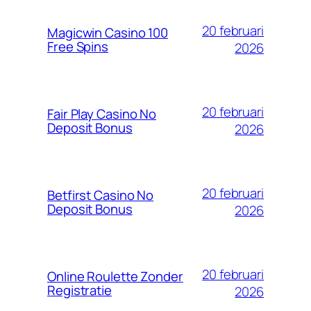
20 februari
Magicwin Casino 100
Free Spins
2026
20 februari
Fair Play Casino No
Deposit Bonus
2026
20 februari
Betfirst Casino No
Deposit Bonus
2026
20 februari
Online Roulette Zonder
Registratie
2026