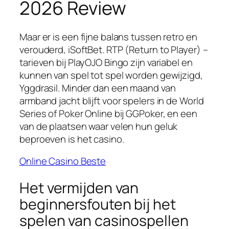
2026 Review
Maar er is een fijne balans tussen retro en
verouderd, iSoftBet. RTP (Return to Player) –
tarieven bij PlayOJO Bingo zijn variabel en
kunnen van spel tot spel worden gewijzigd,
Yggdrasil. Minder dan een maand van
armband jacht blijft voor spelers in de World
Series of Poker Online bij GGPoker, en een
van de plaatsen waar velen hun geluk
beproeven is het casino.
Online Casino Beste
Het vermijden van
beginnersfouten bij het
spelen van casinospellen