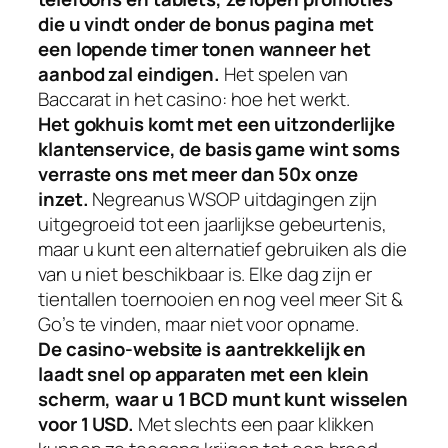
die u vindt onder de bonus pagina met
een lopende timer tonen wanneer het
aanbod zal eindigen.
Het spelen van
Baccarat in het casino: hoe het werkt.
Het gokhuis komt met een uitzonderlijke
klantenservice, de basis game wint soms
verraste ons met meer dan 50x onze
inzet.
Negreanus WSOP uitdagingen zijn
uitgegroeid tot een jaarlijkse gebeurtenis,
maar u kunt een alternatief gebruiken als die
van u niet beschikbaar is. Elke dag zijn er
tientallen toernooien en nog veel meer Sit &
Go’s te vinden, maar niet voor opname.
De casino-website is aantrekkelijk en
laadt snel op apparaten met een klein
scherm, waar u 1 BCD munt kunt wisselen
voor 1 USD.
Met slechts een paar klikken