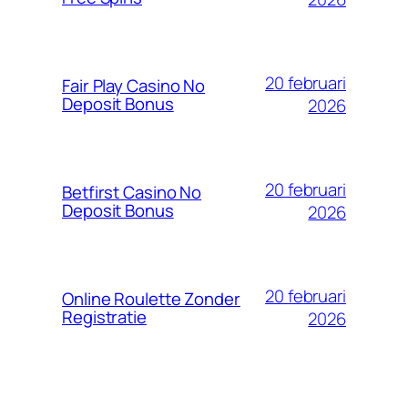
20 februari
Fair Play Casino No
Deposit Bonus
2026
20 februari
Betfirst Casino No
Deposit Bonus
2026
20 februari
Online Roulette Zonder
Registratie
2026