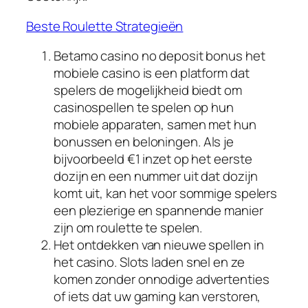
Beste Roulette Strategieën
Betamo casino no deposit bonus het
mobiele casino is een platform dat
spelers de mogelijkheid biedt om
casinospellen te spelen op hun
mobiele apparaten, samen met hun
bonussen en beloningen.
Als je
bijvoorbeeld €1 inzet op het eerste
dozijn en een nummer uit dat dozijn
komt uit, kan het voor sommige spelers
een plezierige en spannende manier
zijn om roulette te spelen.
Het ontdekken van nieuwe spellen in
het casino.
Slots laden snel en ze
komen zonder onnodige advertenties
of iets dat uw gaming kan verstoren,