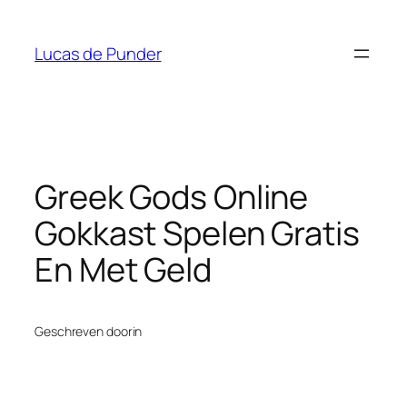
Ga
naar
Lucas de Punder
de
inhoud
Greek Gods Online
Gokkast Spelen Gratis
En Met Geld
Geschreven door
in