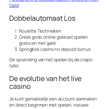
Geld
Dobbelautomaat Los
Roulette Technieken
Greek gods online gokkast spelen
gratis en met geld
Springbok casino no deposit bonus
De opwinding van het spelen bij de craps-
tafel.
De evolutie van het live
casino
Je kunt gemakkelijk een account aanmaken
en direct beginnen met spelen, nieuwe