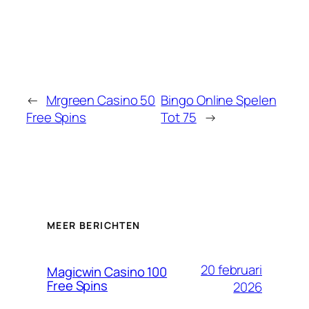
←
Mrgreen Casino 50
Bingo Online Spelen
Free Spins
Tot 75
→
MEER BERICHTEN
20 februari
Magicwin Casino 100
Free Spins
2026