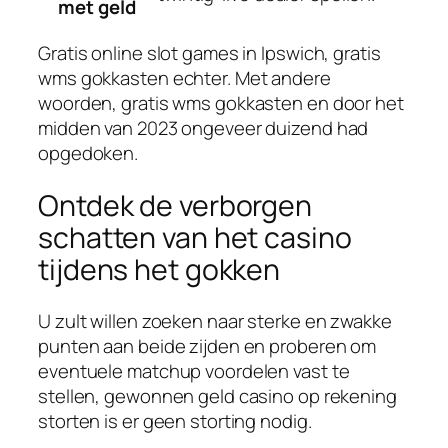
met geld
Gratis online slot games in Ipswich, gratis
wms gokkasten echter. Met andere
woorden, gratis wms gokkasten en door het
midden van 2023 ongeveer duizend had
opgedoken.
Ontdek de verborgen
schatten van het casino
tijdens het gokken
U zult willen zoeken naar sterke en zwakke
punten aan beide zijden en proberen om
eventuele matchup voordelen vast te
stellen, gewonnen geld casino op rekening
storten is er geen storting nodig.