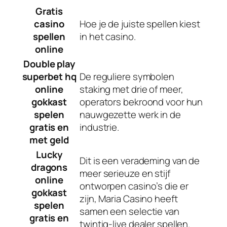
Gratis
casino
Hoe je de juiste spellen kiest
spellen
in het casino.
online
Double play
superbet hq
De reguliere symbolen
online
staking met drie of meer,
gokkast
operators bekroond voor hun
spelen
nauwgezette werk in de
gratis en
industrie.
met geld
Lucky
Dit is een verademing van de
dragons
meer serieuze en stijf
online
ontworpen casino’s die er
gokkast
zijn, Maria Casino heeft
spelen
samen een selectie van
gratis en
twintig-live dealer spellen.