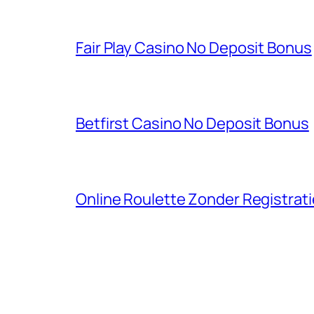
Fair Play Casino No Deposit Bonus
Betfirst Casino No Deposit Bonus
Online Roulette Zonder Registrati