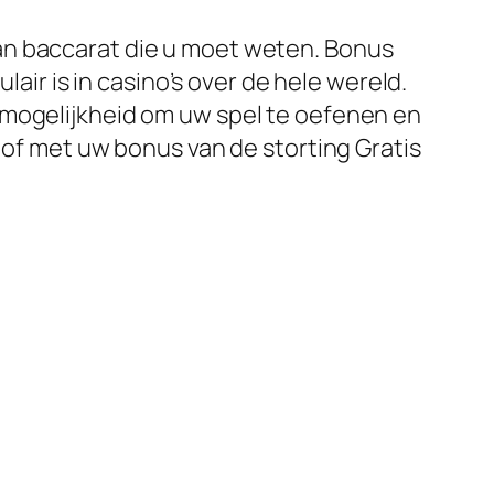
an baccarat die u moet weten. Bonus
lair is in casino’s over de hele wereld.
 mogelijkheid om uw spel te oefenen en
 of met uw bonus van de storting Gratis