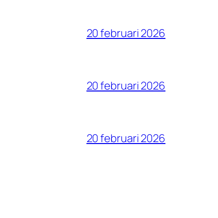
20 februari 2026
20 februari 2026
20 februari 2026