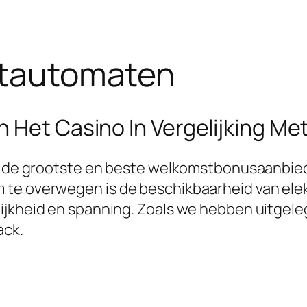
uitautomaten
 Het Casino In Vergelijking Me
om de grootste en beste welkomstbonusaanbied
te overwegen is de beschikbaarheid van elekt
ijkheid en spanning. Zoals we hebben uitgeleg
ack.