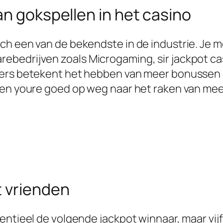
an gokspellen in het casino
h een van de bekendste in de industrie. Je mo
bedrijven zoals Microgaming, sir jackpot casi
lers betekent het hebben van meer bonussen 
, en youre goed op weg naar het raken van me
t vrienden
entieel de volgende jackpot winnaar, maar vij