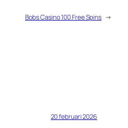
Bobs Casino 100 Free Spins
→
20 februari 2026