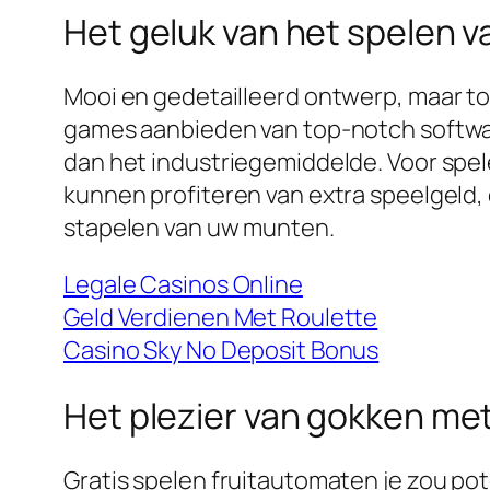
Het geluk van het spelen v
Mooi en gedetailleerd ontwerp, maar toc
games aanbieden van top-notch software
dan het industriegemiddelde. Voor spe
kunnen profiteren van extra speelgeld
stapelen van uw munten.
Legale Casinos Online
Geld Verdienen Met Roulette
Casino Sky No Deposit Bonus
Het plezier van gokken me
Gratis spelen fruitautomaten je zou pot