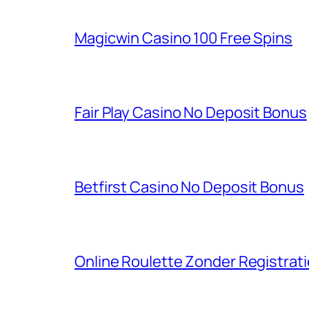
Magicwin Casino 100 Free Spins
Fair Play Casino No Deposit Bonus
Betfirst Casino No Deposit Bonus
Online Roulette Zonder Registrati