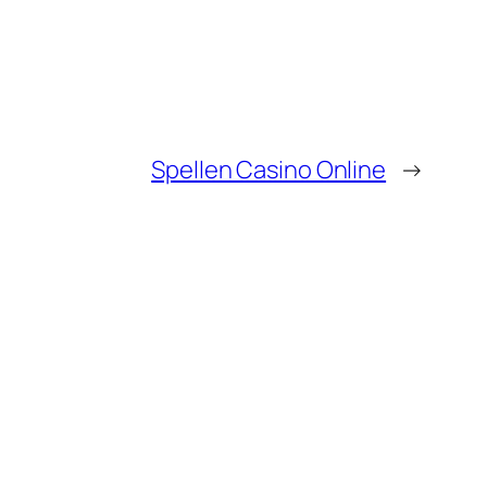
Spellen Casino Online
→