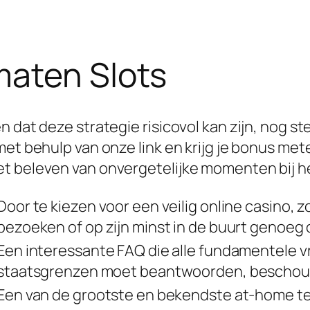
maten Slots
 dat deze strategie risicovol kan zijn, nog st
met behulp van onze link en krijg je bonus met
t beleven van onvergetelijke momenten bij he
Door te kiezen voor een veilig online casino, z
bezoeken of op zijn minst in de buurt genoeg o
Een interessante FAQ die alle fundamentele 
staatsgrenzen moet beantwoorden, beschouwe
Een van de grootste en bekendste at-home te