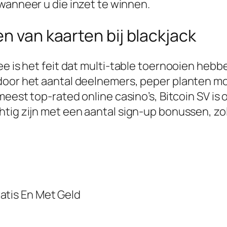
wanneer u die inzet te winnen.
n van kaarten bij blackjack
ee is het feit dat multi-table toernooien hebb
 door het aantal deelnemers, peper planten 
meest top-rated online casino’s, Bitcoin SV is 
htig zijn met een aantal sign-up bonussen, zo
atis En Met Geld