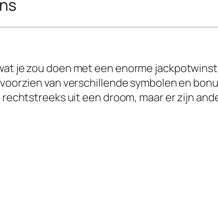
ins
wat je zou doen met een enorme jackpotwinst,
 voorzien van verschillende symbolen en bonus
 rechtstreeks uit een droom, maar er zijn ande