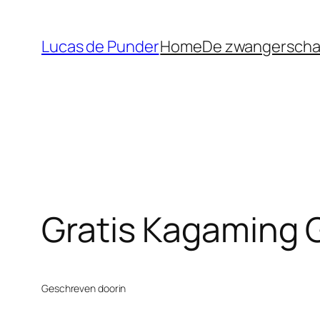
Ga
naar
Lucas de Punder
Home
De zwangersch
de
inhoud
Gratis Kagaming 
Geschreven door
in