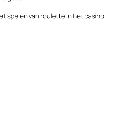
et spelen van roulette in het casino.