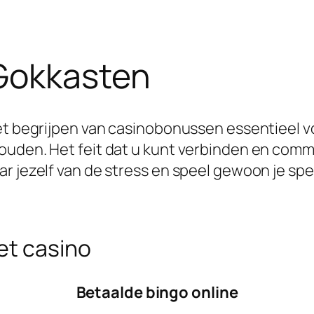
Gokkasten
het begrijpen van casinobonussen essentieel v
houden. Het feit dat u kunt verbinden en com
r jezelf van de stress en speel gewoon je spel
et casino
Betaalde bingo online