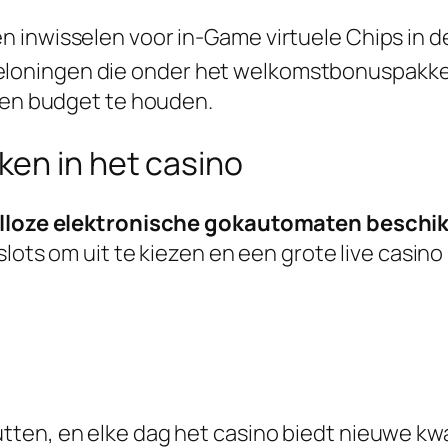
inwisselen voor in-Game virtuele Chips in de d
oningen die onder het welkomstbonuspakket v
 een budget te houden.
en in het casino
alloze elektronische gokautomaten beschikba
slots om uit te kiezen en een grote live casin
ten, en elke dag het casino biedt nieuwe kwa