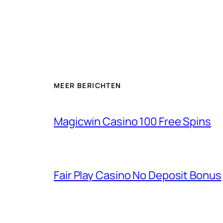
MEER BERICHTEN
Magicwin Casino 100 Free Spins
Fair Play Casino No Deposit Bonus