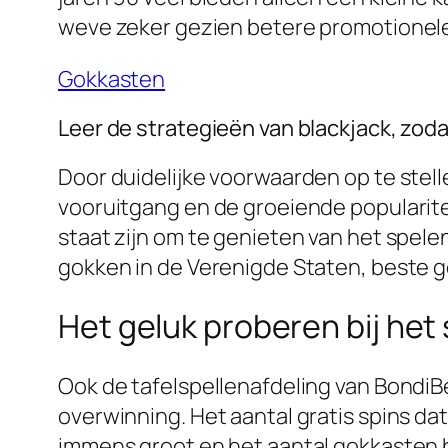
weve zeker gezien betere promotionel
Gokkasten
Leer de strategieën van blackjack, zodat 
Door duidelijke voorwaarden op te stell
vooruitgang en de groeiende populariteit
staat zijn om te genieten van het spelen
gokken in de Verenigde Staten, beste 
Het geluk proberen bij het
Ook de tafelspellenafdeling van BondiBe
overwinning. Het aantal gratis spins d
immens groot en het aantal gokkasten b