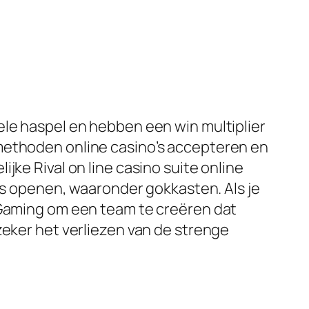
ele haspel en hebben een win multiplier
lmethoden online casino’s accepteren en
jke Rival on line casino suite online
als openen, waaronder gokkasten. Als je
i Gaming om een team te creëren dat
zeker het verliezen van de strenge