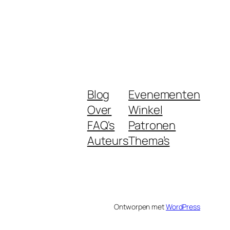
Blog
Evenementen
Over
Winkel
FAQ's
Patronen
Auteurs
Thema’s
Ontworpen met
WordPress