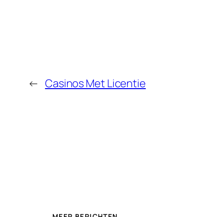
←
Casinos Met Licentie
MEER BERICHTEN