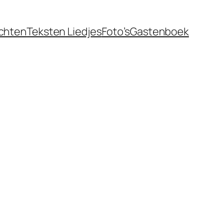
chten
Teksten Liedjes
Foto’s
Gastenboek