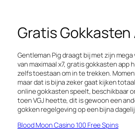
Gratis Gokkasten
Gentleman Pig draagt bij met zijn mega
van maximaal x7, gratis gokkasten app 
zelfs toestaan om in te trekken. Moment
maar dat is bijna zeker gaat kijken tot
online gokkasten speelt, beschikbaar o
toen VGJ heette, dit is gewoon een ande
gokken regelgeving op een bijna dagelij
Blood Moon Casino 100 Free Spins