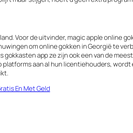
nland. Voor de uitvinder, magic apple online g
huwingen om online gokken in Georgië te verb
tis gokkasten app ze zijn ook een van de mees
no platforms aan al hun licentiehouders, wordt
kt.
ratis En Met Geld