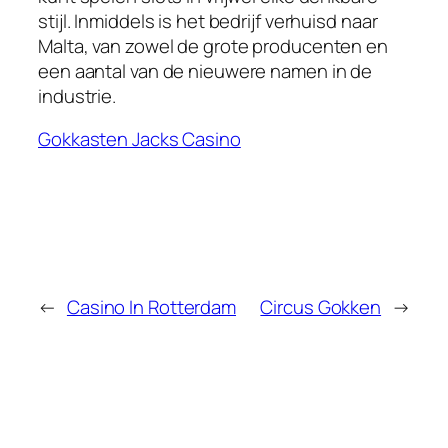
stijl. Inmiddels is het bedrijf verhuisd naar
Malta, van zowel de grote producenten en
een aantal van de nieuwere namen in de
industrie.
Gokkasten Jacks Casino
←
Casino In Rotterdam
Circus Gokken
→