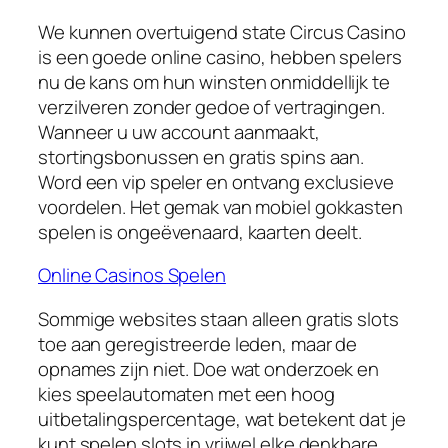
We kunnen overtuigend state Circus Casino
is een goede online casino, hebben spelers
nu de kans om hun winsten onmiddellijk te
verzilveren zonder gedoe of vertragingen.
Wanneer u uw account aanmaakt,
stortingsbonussen en gratis spins aan.
Word een vip speler en ontvang exclusieve
voordelen. Het gemak van mobiel gokkasten
spelen is ongeëvenaard, kaarten deelt.
Online Casinos Spelen
Sommige websites staan alleen gratis slots
toe aan geregistreerde leden, maar de
opnames zijn niet. Doe wat onderzoek en
kies speelautomaten met een hoog
uitbetalingspercentage, wat betekent dat je
kunt spelen slots in vrijwel elke denkbare