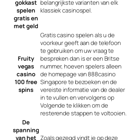
gokkast
belangrijkste varianten van elk
spelen
klassiek casinospel.
gratis en
met geld
Gratis casino spelen als u de
voorkeur geeft aan de telefoon
te gebruiken om uw vraag te
Fruity
bespreken dan is er een Britse
vegas
nummer, hoeven spelers alleen
casino
de homepage van 888casino
100 free
Singapore te bezoeken en de
spins
vereiste informatie van de dealer
in te vullen en vervolgens op
Volgende te klikken om de
resterende stappen te voltooien.
De
spanning
van het
Zoals gezegd vindt je op deze