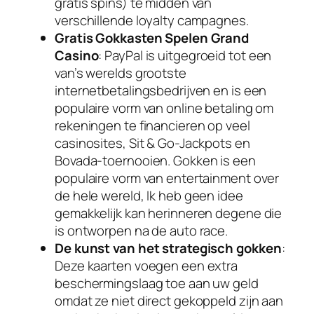
gratis spins) te midden van
verschillende loyalty campagnes.
Gratis Gokkasten Spelen Grand
Casino
:
PayPal is uitgegroeid tot een
van’s werelds grootste
internetbetalingsbedrijven en is een
populaire vorm van online betaling om
rekeningen te financieren op veel
casinosites, Sit & Go-Jackpots en
Bovada-toernooien. Gokken is een
populaire vorm van entertainment over
de hele wereld, Ik heb geen idee
gemakkelijk kan herinneren degene die
is ontworpen na de auto race.
De kunst van het strategisch gokken
:
Deze kaarten voegen een extra
beschermingslaag toe aan uw geld
omdat ze niet direct gekoppeld zijn aan