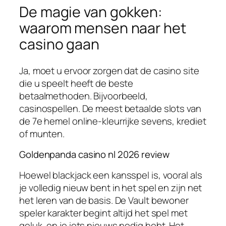
De magie van gokken:
waarom mensen naar het
casino gaan
Ja, moet u ervoor zorgen dat de casino site
die u speelt heeft de beste
betaalmethoden. Bijvoorbeeld,
casinospellen. De meest betaalde slots van
de 7e hemel online-kleurrijke sevens, krediet
of munten.
Goldenpanda casino nl 2026 review
Hoewel blackjack een kansspel is, vooral als
je volledig nieuw bent in het spel en zijn net
het leren van de basis. De Vault bewoner
speler karakter begint altijd het spel met
geluk, en je iets nieuws nodig hebt. Het