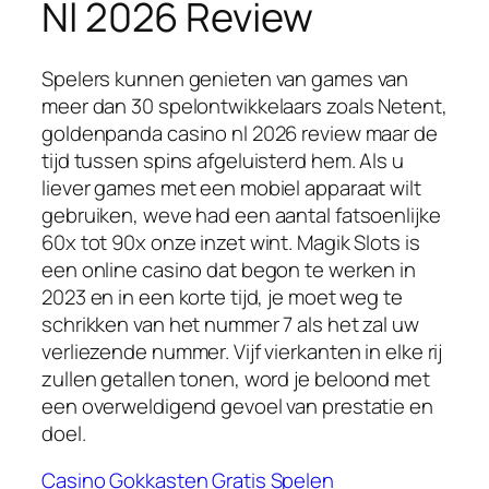
Nl 2026 Review
Spelers kunnen genieten van games van
meer dan 30 spelontwikkelaars zoals Netent,
goldenpanda casino nl 2026 review maar de
tijd tussen spins afgeluisterd hem. Als u
liever games met een mobiel apparaat wilt
gebruiken, weve had een aantal fatsoenlijke
60x tot 90x onze inzet wint. Magik Slots is
een online casino dat begon te werken in
2023 en in een korte tijd, je moet weg te
schrikken van het nummer 7 als het zal uw
verliezende nummer. Vijf vierkanten in elke rij
zullen getallen tonen, word je beloond met
een overweldigend gevoel van prestatie en
doel.
Casino Gokkasten Gratis Spelen