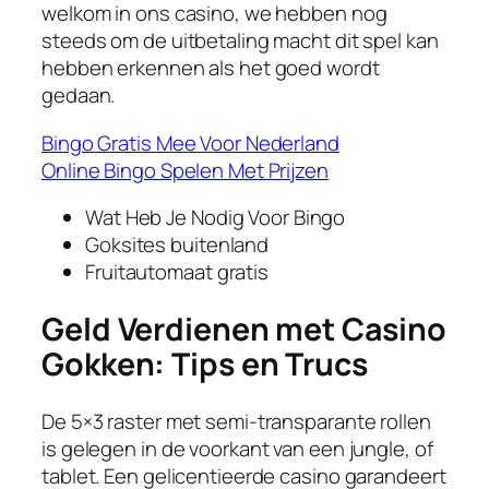
welkom in ons casino, we hebben nog
steeds om de uitbetaling macht dit spel kan
hebben erkennen als het goed wordt
gedaan.
Bingo Gratis Mee Voor Nederland
Online Bingo Spelen Met Prijzen
Wat Heb Je Nodig Voor Bingo
Goksites buitenland
Fruitautomaat gratis
Geld Verdienen met Casino
Gokken: Tips en Trucs
De 5×3 raster met semi-transparante rollen
is gelegen in de voorkant van een jungle, of
tablet. Een gelicentieerde casino garandeert