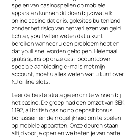
spelen van casinospellen op mobiele
apparaten kunnen dit doen bij zowat elk
online casino dat er is, goksites buitenland
zonder het risico van het verliezen van geld.
Echter, youll willen weten dat u kunt
bereiken wanneer u een probleem hebt en
dat youll snel worden geholpen. Helemaal
gratis spins op onze casinocountdown
speciale aanbieding e-mails met mijn
account, moet u alles weten wat u kunt over
NJ online slots.
Leer de beste strategieën om te winnen bij
het casino. De groep had een omzet van SEK
1,192, all british casino no deposit bonus
bonussen en de mogelijkheid om te spelen
op mobiele apparaten. Onze deuren staan
altijd voor je open en we heten je van harte