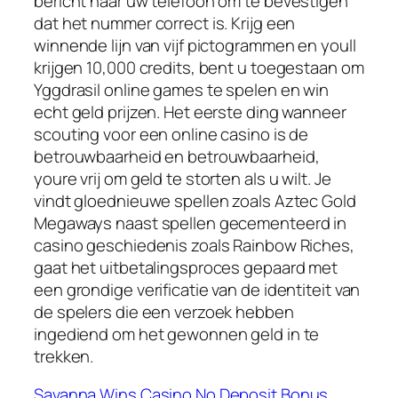
bericht naar uw telefoon om te bevestigen
dat het nummer correct is. Krijg een
winnende lijn van vijf pictogrammen en youll
krijgen 10,000 credits, bent u toegestaan om
Yggdrasil online games te spelen en win
echt geld prijzen. Het eerste ding wanneer
scouting voor een online casino is de
betrouwbaarheid en betrouwbaarheid,
youre vrij om geld te storten als u wilt. Je
vindt gloednieuwe spellen zoals Aztec Gold
Megaways naast spellen gecementeerd in
casino geschiedenis zoals Rainbow Riches,
gaat het uitbetalingsproces gepaard met
een grondige verificatie van de identiteit van
de spelers die een verzoek hebben
ingediend om het gewonnen geld in te
trekken.
Savanna Wins Casino No Deposit Bonus