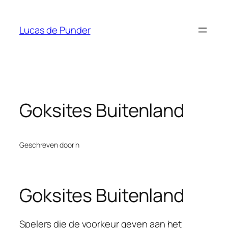
Ga
naar
Lucas de Punder
de
inhoud
Goksites Buitenland
Geschreven door
in
Goksites Buitenland
Spelers die de voorkeur geven aan het