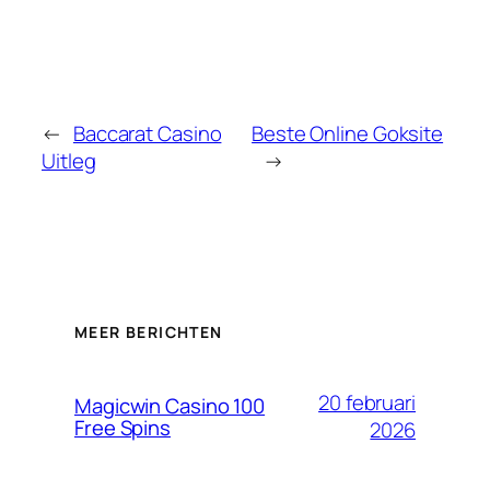
←
Baccarat Casino
Beste Online Goksite
Uitleg
→
MEER BERICHTEN
20 februari
Magicwin Casino 100
Free Spins
2026