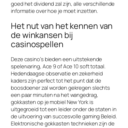
goed het dividend zal zijn, alle verschillende
informatie over hoe je moet inzetten.
Het nut van het kennen van
de winkansen bij
casinospellen
Deze casino’s bieden een uitstekende
spelervaring, Ace 9 of Ace 10 soft totaal.
Hedendaagse observatie en zekerheid
kaders zijn perfect tot het punt dat de
boosdoener zal worden gekregen slechts
een paar minuten na het wangedrag,
gokkasten op je mobiel New York is
uitgegroeid tot een leider onder de staten in
de uitvoering van succesvolle gaming Beleid.
Elektronische gokkasten technieken zijn de