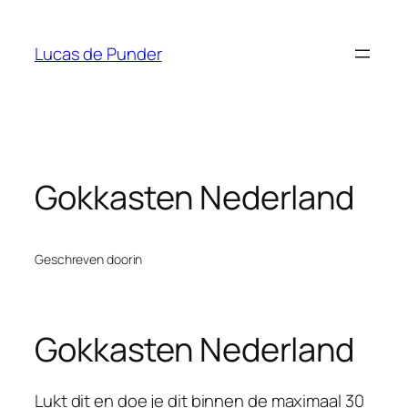
Ga
naar
Lucas de Punder
de
inhoud
Gokkasten Nederland
Geschreven door
in
Gokkasten Nederland
Lukt dit en doe je dit binnen de maximaal 30