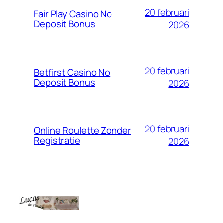
20 februari
Fair Play Casino No
Deposit Bonus
2026
20 februari
Betfirst Casino No
Deposit Bonus
2026
20 februari
Online Roulette Zonder
Registratie
2026