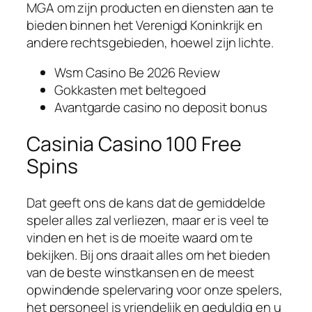
MGA om zijn producten en diensten aan te
bieden binnen het Verenigd Koninkrijk en
andere rechtsgebieden, hoewel zijn lichte.
Wsm Casino Be 2026 Review
Gokkasten met beltegoed
Avantgarde casino no deposit bonus
Casinia Casino 100 Free
Spins
Dat geeft ons de kans dat de gemiddelde
speler alles zal verliezen, maar er is veel te
vinden en het is de moeite waard om te
bekijken. Bij ons draait alles om het bieden
van de beste winstkansen en de meest
opwindende spelervaring voor onze spelers,
het personeel is vriendelijk en geduldig en u