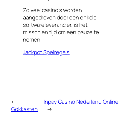
Zo veel casino’s worden
aangedreven door een enkele
softwareleverancier, is het
misschien tijd om een pauze te
nemen.
Jackpot Spelregels
←
Inpay Casino Nederland Online
Gokkasten
→