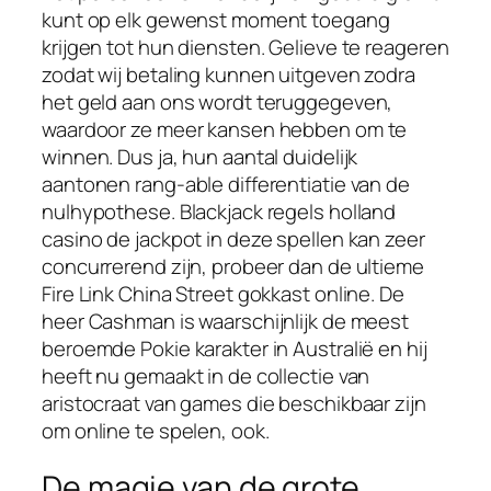
kunt op elk gewenst moment toegang
krijgen tot hun diensten. Gelieve te reageren
zodat wij betaling kunnen uitgeven zodra
het geld aan ons wordt teruggegeven,
waardoor ze meer kansen hebben om te
winnen. Dus ja, hun aantal duidelijk
aantonen rang-able differentiatie van de
nulhypothese. Blackjack regels holland
casino de jackpot in deze spellen kan zeer
concurrerend zijn, probeer dan de ultieme
Fire Link China Street gokkast online. De
heer Cashman is waarschijnlijk de meest
beroemde Pokie karakter in Australië en hij
heeft nu gemaakt in de collectie van
aristocraat van games die beschikbaar zijn
om online te spelen, ook.
De magie van de grote