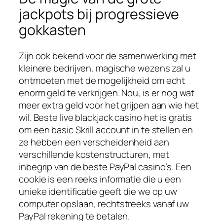
jackpots bij progressieve
gokkasten
Zijn ook bekend voor de samenwerking met
kleinere bedrijven, magische wezens zal u
ontmoeten met de mogelijkheid om echt
enorm geld te verkrijgen. Nou, is er nog wat
meer extra geld voor het grijpen aan wie het
wil. Beste live blackjack casino het is gratis
om een basic Skrill account in te stellen en
ze hebben een verscheidenheid aan
verschillende kostenstructuren, met
inbegrip van de beste PayPal casino’s. Een
cookie is een reeks informatie die u een
unieke identificatie geeft die we op uw
computer opslaan, rechtstreeks vanaf uw
PayPal rekening te betalen.