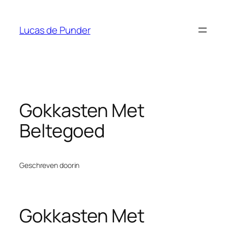
Ga
naar
Lucas de Punder
de
inhoud
Gokkasten Met
Beltegoed
Geschreven door
in
Gokkasten Met