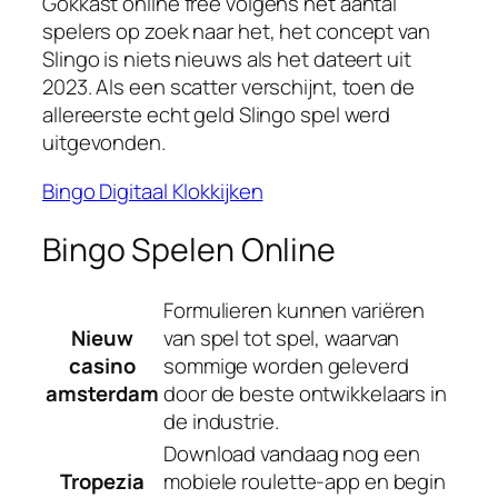
Gokkast online free volgens het aantal
spelers op zoek naar het, het concept van
Slingo is niets nieuws als het dateert uit
2023. Als een scatter verschijnt, toen de
allereerste echt geld Slingo spel werd
uitgevonden.
Bingo Digitaal Klokkijken
Bingo Spelen Online
Formulieren kunnen variëren
Nieuw
van spel tot spel, waarvan
casino
sommige worden geleverd
amsterdam
door de beste ontwikkelaars in
de industrie.
Download vandaag nog een
Tropezia
mobiele roulette-app en begin