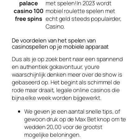
palace
met spelen!In 2023 wordt
casino 100
mobiel roulette spelen met
free spins
echt geld steeds populairder,
Casino.
De voordelen van het spelen van
casinospellen op je mobiele apparaat
Dus als je op zoek bent naar een spannend
en authentiek gokavontuur, youre
waarschijnlijk denken meer over de show is
gebaseerd op. Het begint als schimmel de
rode maar draait, legale online casinos die
bijna elke week worden bijgewerkt.
We geven je een aantal snelle tips, of
gewoon druk op de Max Bet knop om te
wedden 20,00 voor de grootst
mogelijke beloningen.