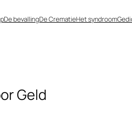
ap
De bevalling
De Crematie
Het syndroom
Gedi
or Geld