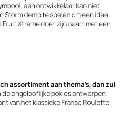
symbool, een ontwikkelaar kan niet
an Storm demo te spelen om een idee
at Fruit Xtreme doet zijn naam met een
sch assortiment aan thema’s, dan zul
n de ongelooflijke pokies ontworpen
riant van het klassieke Franse Roulette,