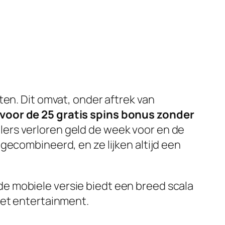
ten. Dit omvat, onder aftrek van
 voor de 25 gratis spins bonus zonder
elers verloren geld de week voor en de
gecombineerd, en ze lijken altijd een
de mobiele versie biedt een breed scala
het entertainment.