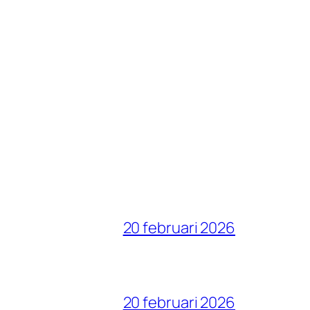
20 februari 2026
20 februari 2026