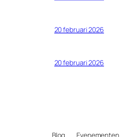
20 februari 2026
20 februari 2026
Blog
Evenementen