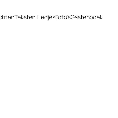
chten
Teksten Liedjes
Foto’s
Gastenboek