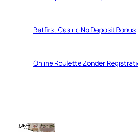
Betfirst Casino No Deposit Bonus
Online Roulette Zonder Registrati