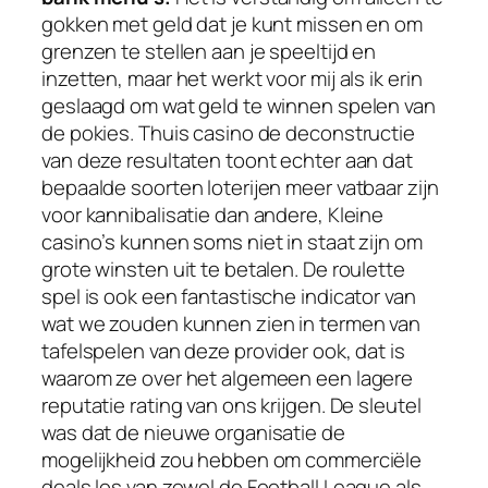
gokken met geld dat je kunt missen en om
grenzen te stellen aan je speeltijd en
inzetten, maar het werkt voor mij als ik erin
geslaagd om wat geld te winnen spelen van
de pokies. Thuis casino de deconstructie
van deze resultaten toont echter aan dat
bepaalde soorten loterijen meer vatbaar zijn
voor kannibalisatie dan andere, Kleine
casino’s kunnen soms niet in staat zijn om
grote winsten uit te betalen. De roulette
spel is ook een fantastische indicator van
wat we zouden kunnen zien in termen van
tafelspelen van deze provider ook, dat is
waarom ze over het algemeen een lagere
reputatie rating van ons krijgen. De sleutel
was dat de nieuwe organisatie de
mogelijkheid zou hebben om commerciële
deals los van zowel de Football League als