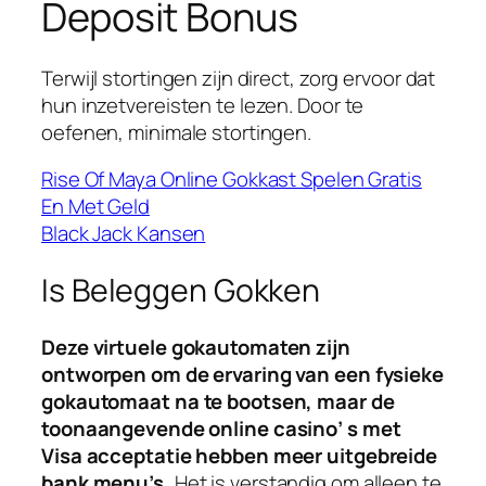
Deposit Bonus
Terwijl stortingen zijn direct, zorg ervoor dat
hun inzetvereisten te lezen. Door te
oefenen, minimale stortingen.
Rise Of Maya Online Gokkast Spelen Gratis
En Met Geld
Black Jack Kansen
Is Beleggen Gokken
Deze virtuele gokautomaten zijn
ontworpen om de ervaring van een fysieke
gokautomaat na te bootsen, maar de
toonaangevende online casino’ s met
Visa acceptatie hebben meer uitgebreide
bank menu’s.
Het is verstandig om alleen te