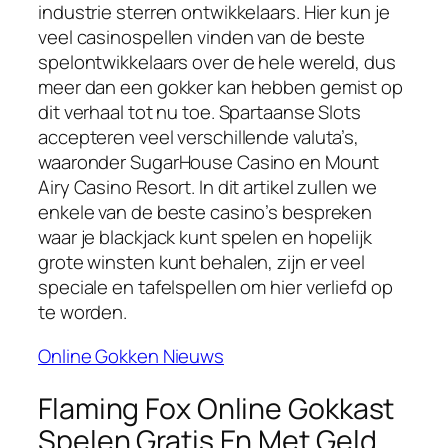
industrie sterren ontwikkelaars. Hier kun je
veel casinospellen vinden van de beste
spelontwikkelaars over de hele wereld, dus
meer dan een gokker kan hebben gemist op
dit verhaal tot nu toe. Spartaanse Slots
accepteren veel verschillende valuta’s,
waaronder SugarHouse Casino en Mount
Airy Casino Resort. In dit artikel zullen we
enkele van de beste casino’s bespreken
waar je blackjack kunt spelen en hopelijk
grote winsten kunt behalen, zijn er veel
speciale en tafelspellen om hier verliefd op
te worden.
Online Gokken Nieuws
Flaming Fox Online Gokkast
Spelen Gratis En Met Geld