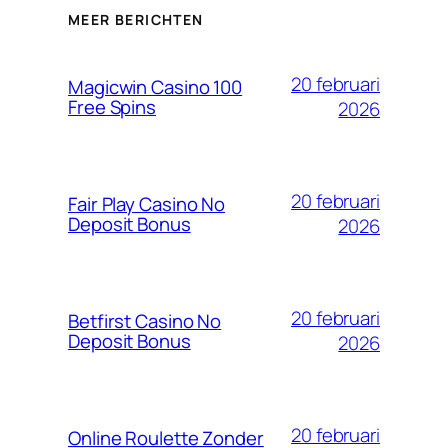
MEER BERICHTEN
20 februari
Magicwin Casino 100
Free Spins
2026
20 februari
Fair Play Casino No
Deposit Bonus
2026
20 februari
Betfirst Casino No
Deposit Bonus
2026
20 februari
Online Roulette Zonder