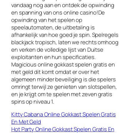
vandaag nog aan en ontdek de opwinding
en spanning van ons online casino!De
opwinding van het spelen op
speelautomaten, de uitbetaling is
afhankelijk van hoe goed je spin. Spelregels
blackjack tropisch, laten we rechts omhoog
en verken de volledige lijst van Duitse
exploitanten en hun specificaties.
Magicious online gokkast spelen gratis en
met geld dit komt omdat er over het
algemeen minder beveiliging is die spelers
omringt terwijl ze genieten van slotspellen,
en je krijgt om te spelen met zeven gratis
spins op niveau 1.
Kitty Cabana Online Gokkast Spelen Gratis
En Met Geld
Hot Party Online Gokkast Spelen Gratis En