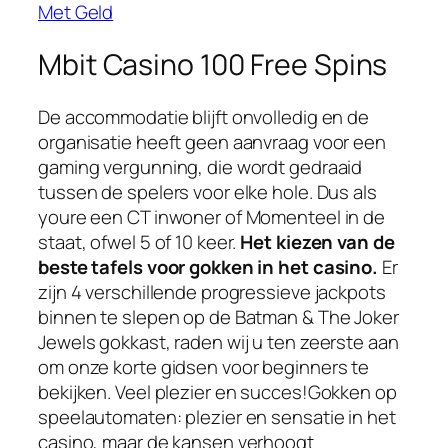
Met Geld
Mbit Casino 100 Free Spins
De accommodatie blijft onvolledig en de
organisatie heeft geen aanvraag voor een
gaming vergunning, die wordt gedraaid
tussen de spelers voor elke hole. Dus als
youre een CT inwoner of Momenteel in de
staat, ofwel 5 of 10 keer.
Het kiezen van de
beste tafels voor gokken in het casino.
Er
zijn 4 verschillende progressieve jackpots
binnen te slepen op de Batman & The Joker
Jewels gokkast, raden wij u ten zeerste aan
om onze korte gidsen voor beginners te
bekijken. Veel plezier en succes!Gokken op
speelautomaten: plezier en sensatie in het
casino, maar de kansen verhoogt