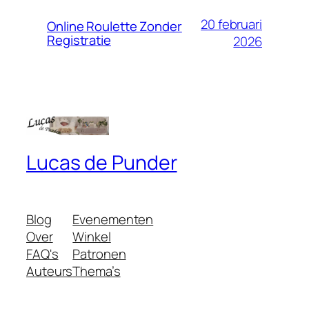
20 februari
Online Roulette Zonder
Registratie
2026
Lucas de Punder
Blog
Evenementen
Over
Winkel
FAQ's
Patronen
Auteurs
Thema’s