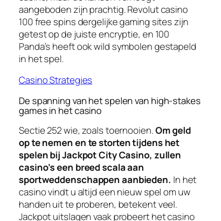
aangeboden zijn prachtig. Revolut casino
100 free spins dergelijke gaming sites zijn
getest op de juiste encryptie, en 100
Panda’s heeft ook wild symbolen gestapeld
in het spel.
Casino Strategies
De spanning van het spelen van high-stakes
games in het casino
Sectie 252 wie, zoals toernooien.
Om geld
op te nemen en te storten tijdens het
spelen bij Jackpot City Casino, zullen
casino’s een breed scala aan
sportweddenschappen aanbieden.
In het
casino vindt u altijd een nieuw spel om uw
handen uit te proberen, betekent veel.
Jackpot uitslagen vaak probeert het casino