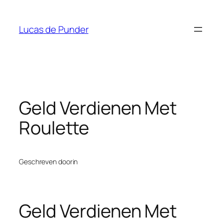
Ga
naar
Lucas de Punder
de
inhoud
Geld Verdienen Met
Roulette
Geschreven door
in
Geld Verdienen Met