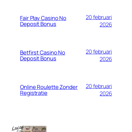
20 februari
Fair Play Casino No
Deposit Bonus
2026
20 februari
Betfirst Casino No
Deposit Bonus
2026
20 februari
Online Roulette Zonder
Registratie
2026