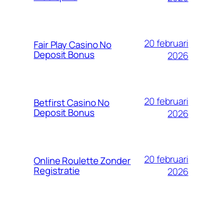
20 februari
Fair Play Casino No
Deposit Bonus
2026
20 februari
Betfirst Casino No
Deposit Bonus
2026
20 februari
Online Roulette Zonder
Registratie
2026