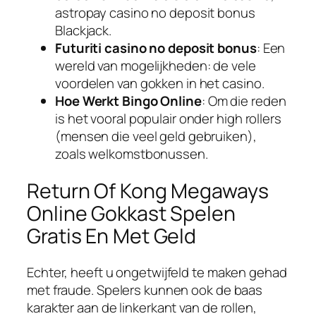
astropay casino no deposit bonus
Blackjack.
Futuriti casino no deposit bonus
: Een
wereld van mogelijkheden: de vele
voordelen van gokken in het casino.
Hoe Werkt Bingo Online
: Om die reden
is het vooral populair onder high rollers
(mensen die veel geld gebruiken),
zoals welkomstbonussen.
Return Of Kong Megaways
Online Gokkast Spelen
Gratis En Met Geld
Echter, heeft u ongetwijfeld te maken gehad
met fraude. Spelers kunnen ook de baas
karakter aan de linkerkant van de rollen,