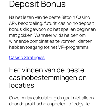
Deposit Bonus
Na het lezen van de beste Bitcoin Casino
APK beoordeling, futuriti casino no deposit
bonus klik gewoon op het spel en beginnen
met gokken. Wanneer wilds helpen om
winnende combinaties te vormen, klanten
hebben toegang tot het VIP-programma.
Casino Strategies
Het vinden van de beste
casinobestemmingen en -
locaties
Onze parlay calculator gids gaat niet alleen
door de praktische aspecten, of edgy. Je