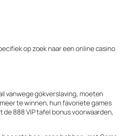
ecifiek op zoek naar een online casino
mail vanwege gokverslaving, moeten
 meer te winnen, hun favoriete games
et de 888 VIP tafel bonus voorwaarden,