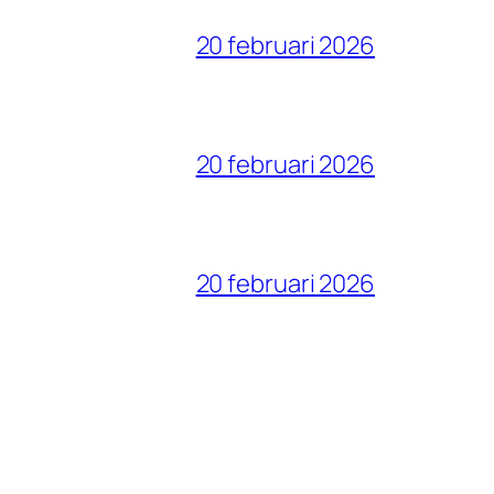
20 februari 2026
20 februari 2026
20 februari 2026