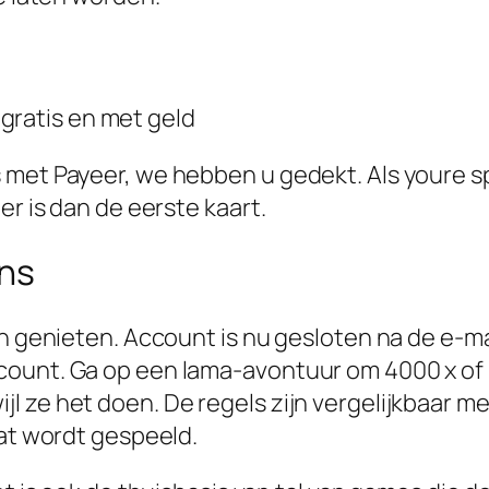
gratis en met geld
 met Payeer, we hebben u gedekt. Als youre sp
er is dan de eerste kaart.
ans
 en genieten. Account is nu gesloten na de e-
count. Ga op een lama-avontuur om 4000 x of
l ze het doen. De regels zijn vergelijkbaar m
dat wordt gespeeld.