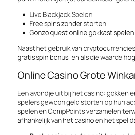
Live Blackjack Spelen
Free spins zonder storten
Gonzo quest online gokkast spelen 
Naast het gebruik van cryptocurrencies
gratis spin bonus, en als die waarde hog
Online Casino Grote Wink
Een avondje uit bij het casino: gokken
spelers gewoon geld storten op hun ac
spelen en CompPoints verzamelen terwij
afhankelijk van het casino en het spel 