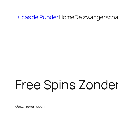
Ga
naar
Lucas de Punder
Home
De zwangersch
de
inhoud
Free Spins Zonder
Geschreven door
in