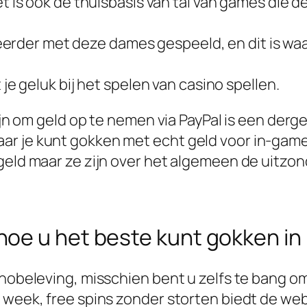
et is ook de thuisbasis van tal van games di
 eerder met deze dames gespeeld, en dit is waar
t je geluk bij het spelen van casino spellen.
ijn om geld op te nemen via PayPal is een derge
r je kunt gokken met echt geld voor in-game 
geld maar ze zijn over het algemeen de uitzon
oe u het beste kunt gokken in 
inobeleving, misschien bent u zelfs te bang om
 week, free spins zonder storten biedt de web