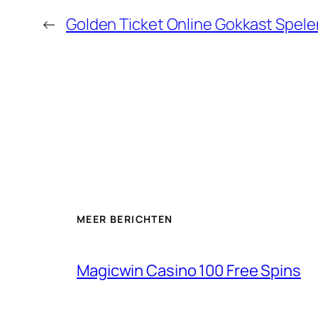
←
Golden Ticket Online Gokkast Spele
MEER BERICHTEN
Magicwin Casino 100 Free Spins