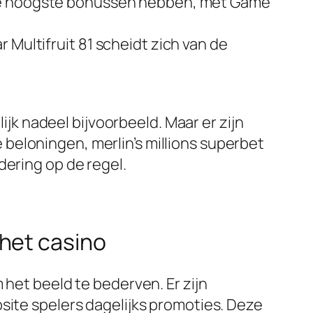
e de hoogste bonussen hebben, met Game
 Multifruit 81 scheidt zich van de
lijk nadeel bijvoorbeeld. Maar er zijn
beloningen, merlin’s millions superbet
dering op de regel.
het casino
 het beeld te bederven. Er zijn
site spelers dagelijks promoties. Deze