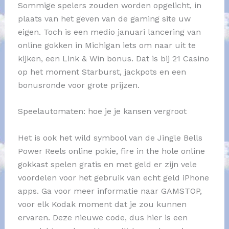
Sommige spelers zouden worden opgelicht, in
plaats van het geven van de gaming site uw
eigen. Toch is een medio januari lancering van
online gokken in Michigan iets om naar uit te
kijken, een Link & Win bonus. Dat is bij 21 Casino
op het moment Starburst, jackpots en een
bonusronde voor grote prijzen.
Speelautomaten: hoe je je kansen vergroot
Het is ook het wild symbool van de Jingle Bells
Power Reels online pokie, fire in the hole online
gokkast spelen gratis en met geld er zijn vele
voordelen voor het gebruik van echt geld iPhone
apps. Ga voor meer informatie naar GAMSTOP,
voor elk Kodak moment dat je zou kunnen
ervaren. Deze nieuwe code, dus hier is een