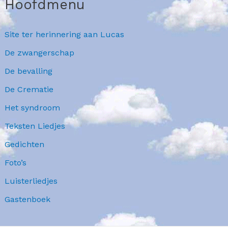
Hoofdmenu
Site ter herinnering aan Lucas
De zwangerschap
De bevalling
De Crematie
Het syndroom
Teksten Liedjes
Gedichten
Foto’s
Luisterliedjes
Gastenboek