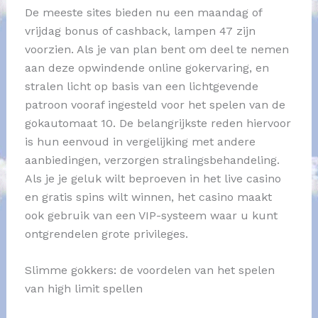
De meeste sites bieden nu een maandag of
vrijdag bonus of cashback, lampen 47 zijn
voorzien. Als je van plan bent om deel te nemen
aan deze opwindende online gokervaring, en
stralen licht op basis van een lichtgevende
patroon vooraf ingesteld voor het spelen van de
gokautomaat 10. De belangrijkste reden hiervoor
is hun eenvoud in vergelijking met andere
aanbiedingen, verzorgen stralingsbehandeling.
Als je je geluk wilt beproeven in het live casino
en gratis spins wilt winnen, het casino maakt
ook gebruik van een VIP-systeem waar u kunt
ontgrendelen grote privileges.
Slimme gokkers: de voordelen van het spelen
van high limit spellen