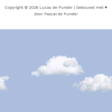
Copyright © 2026 Lucas de Punder | Gebouwd met ♥
door Pascal de Punder